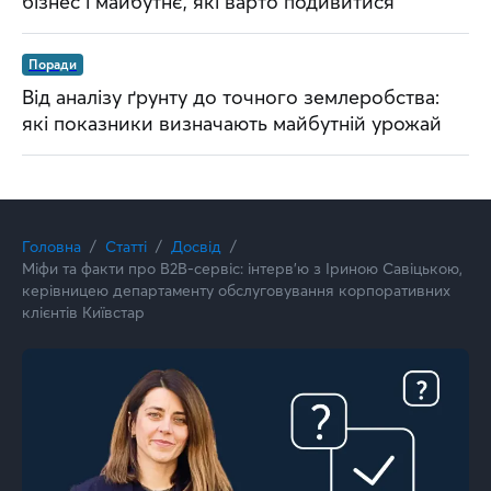
бізнес і майбутнє, які варто подивитися
Поради
Від аналізу ґрунту до точного землеробства:
які показники визначають майбутній урожай
Головна
Статті
Досвід
Міфи та факти про B2B-сервіс: інтерв’ю з Іриною Савіцькою,
керівницею департаменту обслуговування корпоративних
клієнтів Київстар