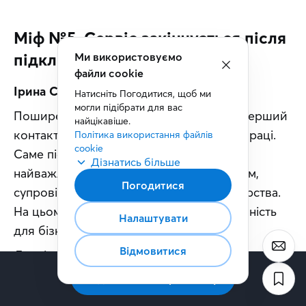
Міф №5. Сервіс закінчується після
підключення послуги
Ми використовуємо
файли cookie
Ірина Савіцька:
Натисніть Погодитися, щоб ми 
могли підібрати для вас 
Поширене уявлення, але все навпаки. Перший 
найцікавіше.
контакт або продаж — лише старт співпраці. 
Політика використання файлів 
cookie
Саме після підключення починається 
Дізнатись більше
найважливіший етап взаємодії з клієнтом, 
Погодитися
супровід, підтримка та розвиток партнерства. 
На цьому етапі формується довіра та цінність 
Налаштувати
для бізнесу.
Відмовитися
Дослідження 
Forrester
підтверджує
, що 
компанії, які системно фокусуються на клієнті 
Підписатись на розсилку
після продажу, зростають майже на 
30% 