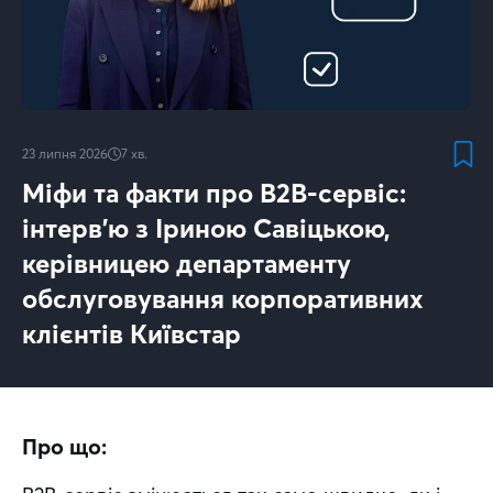
23 липня 2026
7
хв.
Міфи та факти про B2B-сервіс:
інтерв’ю з Іриною Савіцькою,
керівницею департаменту
обслуговування корпоративних
клієнтів Київстар
Про що: