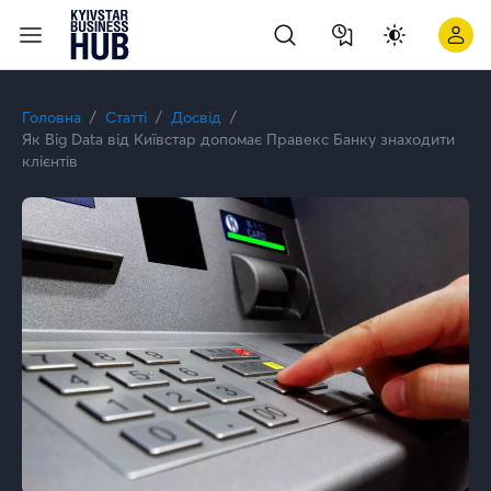
Міфи та факти про B2B-сервіс: інтерв’ю з Іриною Савіцько
Головна
Статті
Досвід
Як Big Data від Київстар допомає Правекс Банку знаходити
клієнтів