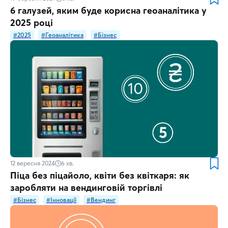
6 галузей, яким буде корисна геоаналітика у
2025 році
#2025
#Геоаналітика
#Бізнес
12 вересня 2024
6
хв.
Піца без піцайоло, квіти без квіткаря: як
заробляти на вендинговій торгівлі
#Бізнес
#Інновації
#Вендинг