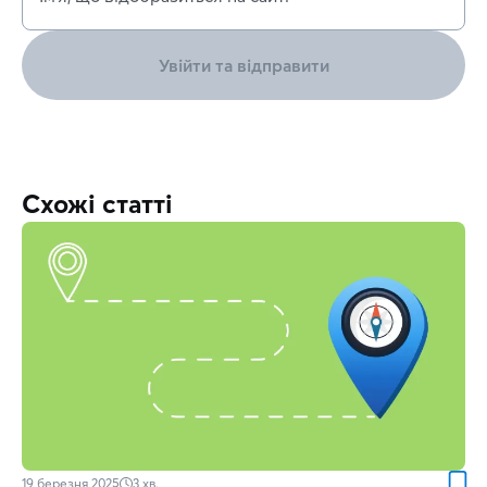
Увійти та відправити
Схожі статті
19 березня 2025
3
хв.