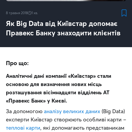
8 травня 2018
1
хв.
Як Big Data від Київстар допомає
Правекс Банку знаходити клієнтів
Про що:
Аналітичні дані компанії «Київстар» стали 
основою для визначення нових місць 
розташування вісімнадцяти відділень АТ 
«Правекс Банк» у Києві.
За допомогою 
аналізу великих даних
 (Big Data) 
експерти Київстар створюють особливі карти – 
теплові карти
, які допомагають представникам 