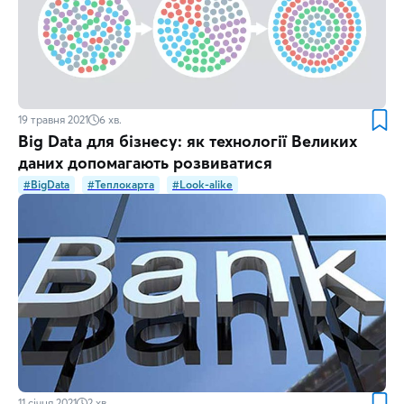
19 травня 2021
6
хв.
Big Data для бізнесу: як технології Великих
даних допомагають розвиватися
#BigData
#Теплокарта
#Look-alike
11 січня 2021
2
хв.