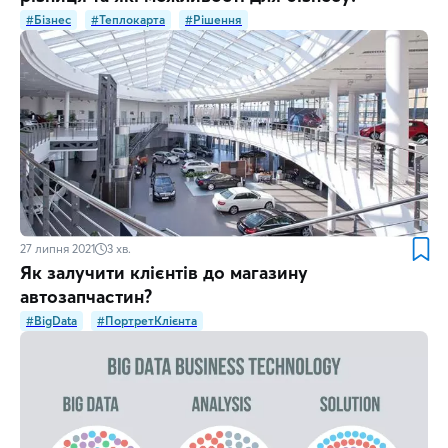
#Бізнес
#Теплокарта
#Рішення
27 липня 2021
3
хв.
Як залучити клієнтів до магазину
автозапчастин?
#BigData
#ПортретКлієнта