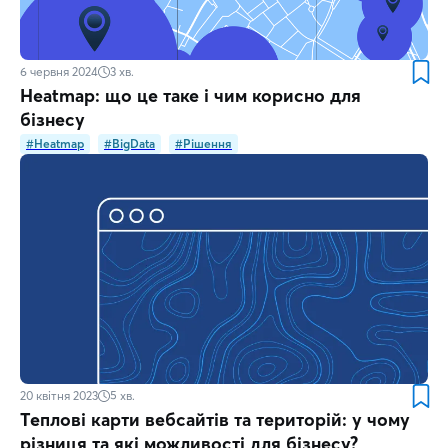
6 червня 2024
3
хв.
Heatmap: що це таке і чим корисно для
бізнесу
#Heatmap
#BigData
#Рішення
20 квітня 2023
5
хв.
Теплові карти вебсайтів та територій: у чому
різниця та які можливості для бізнесу?