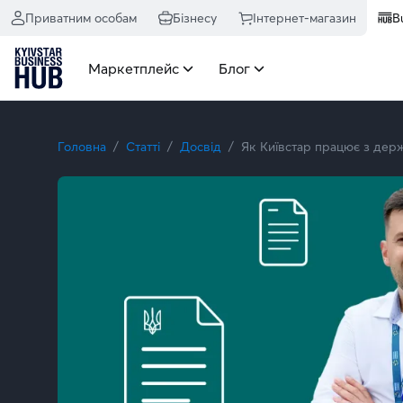
Як Київстар працює з державним сектором: інтерв’ю з Павл
Приватним особам
Бізнесу
Інтернет-магазин
B
Маркетплейс
Блог
Головна
Статті
Досвід
Як Київстар працює з дер