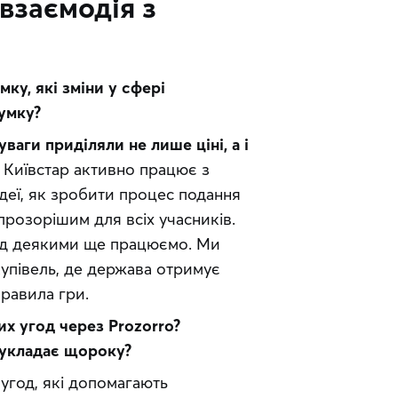
взаємодія з
у, які зміни у сфері 
умку?
уваги приділяли не лише ціні, а і 
 Київстар активно працює з 
деї, як зробити процес подання 
розорішим для всіх учасників. 
ад деякими ще працюємо. Ми 
купівель, де держава отримує 
правила гри.
их угод через Prozorro? 
 укладає щороку?
год, які допомагають 