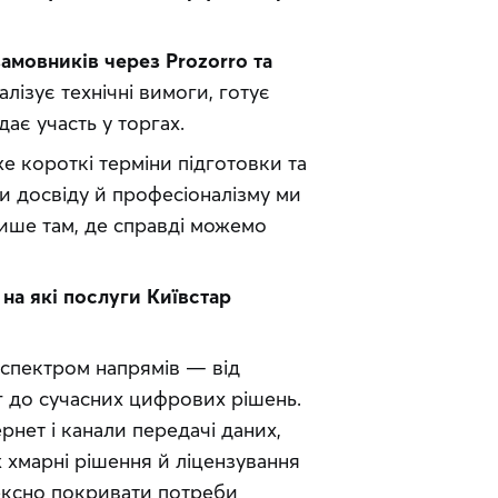
мовників через Prozorro та 
ізує технічні вимоги, готує 
дає участь у торгах.
 короткі терміни підготовки та 
ки досвіду й професіоналізму ми 
ише там, де справді можемо 
на які послуги Київстар 
спектром напрямів — від 
 до сучасних цифрових рішень. 
рнет і канали передачі даних, 
 хмарні рішення й ліцензування 
ексно покривати потреби 