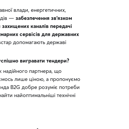
вної влади, енергетичних, 
дів — 
забезпечення зв’язком 
 захищених каналів передачі 
хмарних сервісів для державних 
ївстар допомагають державі 
успішно вигравати тендери?
к надійного партнера, що 
ємось лише ціною, а пропонуємо 
оманда B2G добре розуміє потреби 
йти найоптимальніші технічні 