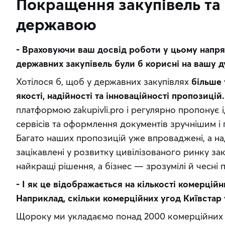
Покращення закупівель та 
державою
- Враховуючи ваш досвід роботи у цьому напрямк
державних закупівель були б корисні на вашу д
Хотілося б, щоб у державних закупівлях 
більше 
якості, надійності та інноваційності пропозицій.
платформою zakupivli.pro і регулярно пропонує і
сервісів та оформлення документів зручнішим і п
Багато наших пропозицій уже впроваджені, а н
зацікавлені у розвитку цивілізованого ринку за
найкращі рішення, а бізнес — зрозумілі й чесні 
- І як це відображається на кількості комерційн
Наприклад, скільки комерційних угод Київстар
Щороку ми укладаємо понад 2000 комерційних у