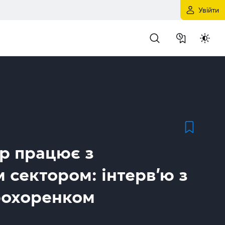
Увійти
ар працює з
 сектором: інтерв’ю з
рохоренком