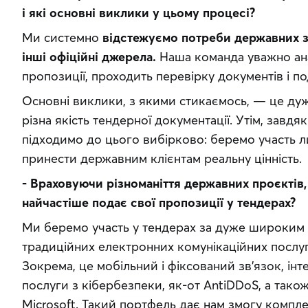
і які основні виклики у цьому процесі?
Ми системно 
відстежуємо потреби державних за
інші офіційні джерела.
 Наша команда уважно анал
пропозиції, проходить перевірку документів і по
Основні виклики, з якими стикаємось, — це дуже
різна якість тендерної документації. Утім, завдя
підходимо до цього вибірково: беремо участь л
принести державним клієнтам реальну цінність.
- Враховуючи різноманіття державних проєктів, 
найчастіше подає свої пропозиції у тендерах?
Ми беремо участь у тендерах за дуже широким 
традиційних електронних комунікаційних послуг
Зокрема, це мобільний і фіксований зв’язок, інте
послуги з кібербезпеки, як-от AntiDDoS, а також
Microsoft. Такий портфель дає нам змогу компл