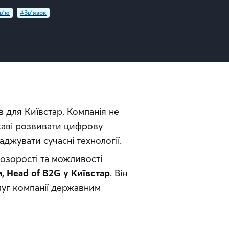
в’ю
#Зв'язок
для Київстар. Компанія не 
жаві розвивати цифрову 
джувати сучасні технології. 
озорості та можливості 
 Head of B2G у Київстар
. Він 
луг компанії державним 