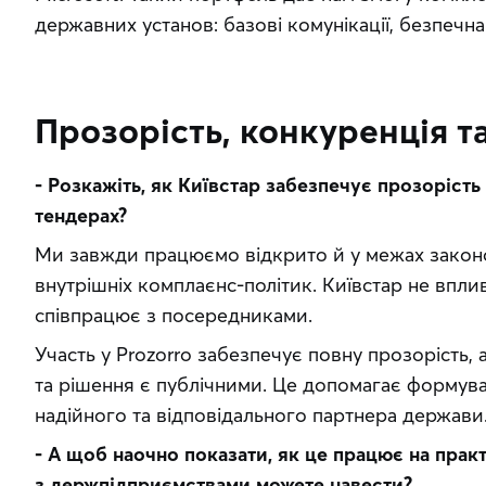
державних установ: базові комунікації, безпечна
Прозорість, конкуренція т
- Розкажіть, як Київстар забезпечує прозорість 
тендерах?
Ми завжди працюємо відкрито й у межах законо
внутрішніх комплаєнс-політик. Київстар не вплив
співпрацює з посередниками. 
Участь у Prozorro забезпечує повну прозорість, а
та рішення є публічними. Це допомагає формуват
надійного та відповідального партнера держави
- А щоб наочно показати, як це працює на практи
з держпідприємствами можете навести?