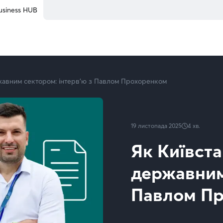
ом Прохоренком | Kyivstar Business Hub
usiness HUB
жавним сектором: інтерв’ю з Павлом Прохоренком
19 листопада 2025
4
хв.
Як Київст
державним
Павлом П