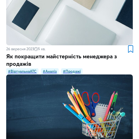
26 вересня 2023
5
хв.
Як покращити майстерність менеджера з
продажів
#ВіртуальнаATC
#Аналіз
#Продажі