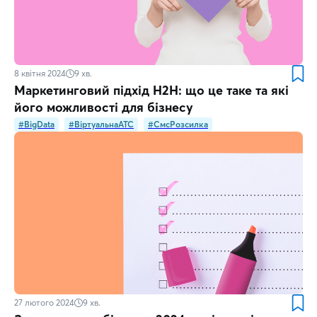
8 квітня 2024
9
хв.
Маркетинговий підхід H2H: що це таке та які
його можливості для бізнесу
#BigData
#ВіртуальнаATC
#СмсРозсилка
27 лютого 2024
9
хв.