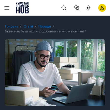
Післяпродажний сервіс в компанії ⭐ Kyivstar Business Hub
Головна
Статті
Поради
Яким має бути післяпродажний сервіс в компанії?