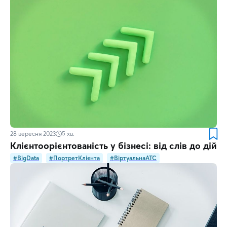
28 вересня 2023
5
хв.
Клієнтоорієнтованість у бізнесі: від слів до дій
#BigData
#ПортретКлієнта
#ВіртуальнаATC