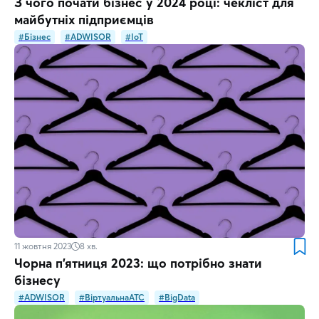
З чого почати бізнес у 2024 році: чекліст для
майбутніх підприємців
#Бізнес
#ADWISOR
#IoT
11 жовтня 2023
8
хв.
Чорна п’ятниця 2023: що потрібно знати
бізнесу
#ADWISOR
#ВіртуальнаATC
#BigData