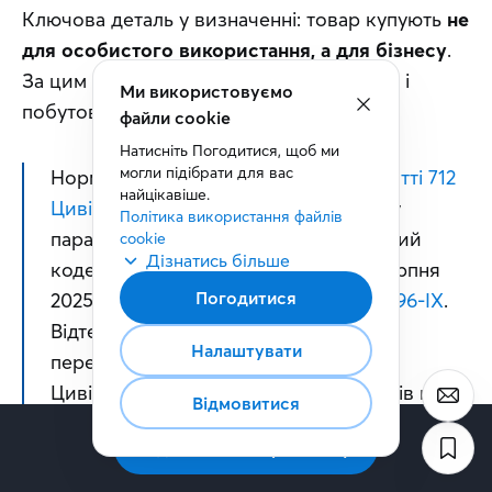
Ключова деталь у визначенні: товар купують 
не 
для особистого використання, а для бізнесу
. 
За цим і проходить межа між поставкою і 
Ми використовуємо
побутовою купівлею-продажем.
файли cookie
Натисніть Погодитися, щоб ми 
могли підібрати для вас 
Норма міститься в частині першій 
статті 712 
найцікавіше.
Цивільного кодексу
. Раніше поставку 
Політика використання файлів 
паралельно регулював і Господарський 
cookie
Дізнатись більше
кодекс, а саме стаття 265, але з 28 серпня 
Погодитися
2025 року його скасував 
Закон № 4196-IX
. 
Відтепер договірні відносини бізнесу 
Налаштувати
перейшли під єдине регулювання 
Цивільного кодексу, а поділ договорів на 
Відмовитися
«господарські» та «цивільні» фактично зник.
Підписатись на розсилку
Що з цього випливає практично? До поставки 