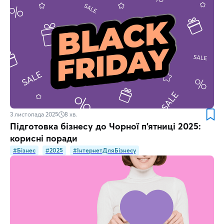
3 листопада 2025
8
хв.
Підготовка бізнесу до Чорної п’ятниці 2025:
корисні поради
#Бізнес
#2025
#ІнтернетДляБізнесу