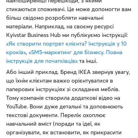
найпоширеніші перешкоди, з якими 
стикаються споживачі. Це може допомогти вам 
більш свідомо розробляти навчальні 
матеріали. Наприклад, на своєму ресурсі 
Kyivstar Business Hub ми публікуємо інструкції: 
«Як створити портрет клієнта? Інструкція у 10 
кроків»
, 
«SMS-маркетинг для бізнесу. Повна 
інструкція для початківців»
 та інші.
Або інший приклад. Бренд IKEA звернув увагу, 
що їхнім клієнтам важко орієнтуватися в 
паперових інструкціях зі складання меблів. 
Тому компанія створила додаткові відео на 
YouTube. Вони дуже детальні та доповнюють 
текстові документи. Перелік охоплює 
навчальний вміст (поради та ідеї, як 
організувати, як встановити, як прикрасити 