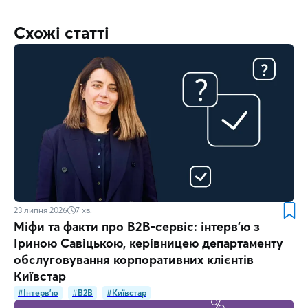
Схожі статті
23 липня 2026
7
хв.
Міфи та факти про B2B-сервіс: інтерв’ю з
Іриною Савіцькою, керівницею департаменту
обслуговування корпоративних клієнтів
Київстар
#Інтерв’ю
#B2B
#Київстар