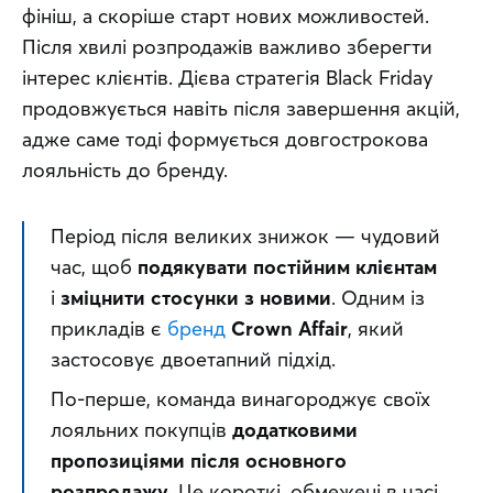
фініш, а скоріше старт нових можливостей. 
Після хвилі розпродажів важливо зберегти 
інтерес клієнтів. Дієва стратегія Black Friday 
продовжується навіть після завершення акцій, 
адже саме тоді формується довгострокова 
лояльність до бренду.
Період після великих знижок — чудовий 
час, щоб 
подякувати постійним клієнтам
і 
зміцнити стосунки з новими
. Одним із 
прикладів є 
бренд
Crown Affair
, який 
застосовує двоетапний підхід.
По-перше, команда винагороджує своїх 
лояльних покупців 
додатковими 
пропозиціями після основного 
розпродажу
. Це короткі, обмежені в часі 