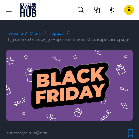
Головна
Статті
Поради
Підготовка бізнесу до Чорної п’ятниці 2025: корисні поради
3 листопада 2025
8
хв.