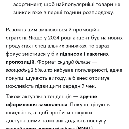
асортимент, щоб найпопулярніші товари не 
зникли вже в перші години розпродажу.
Разом із цим змінюються й промоційні 
стратегії. Якщо у 2024 році акцент був на нових 
продуктах і спеціальних знижках, то зараз 
фокус змістився у бік 
підписок і пакетних 
пропозицій
. Формат «
купуй більше — 
заощаджуй більше
» набуває популярності, адже 
покупці шукають вигоду, а бізнес отримує 
можливість підвищити середній чек.
Також актуальна тенденція — 
зручне 
оформлення замовлення
. Покупці цінують 
швидкість, а щоб зробити покупки 
доступнішими, компанії додають послугу 
«
купуй зараз, плати пізніше
» (
BNPL
).