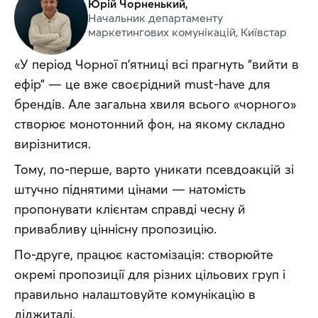
Юрій Чорненький,
Начальник департаменту
маркетингових комунікацій, Київстар
«У період Чорної п’ятниці всі прагнуть “вийти в 
ефір” — це вже своєрідний must-have для 
брендів. Але загальна хвиля всього «чорного» 
створює монотонний фон, на якому складно 
вирізнитися. 
Тому, по-перше, варто уникати псевдоакцій зі 
штучно піднятими цінами — натомість 
пропонувати клієнтам справді чесну й 
привабливу ціннісну пропозицію. 
По-друге, працює кастомізація: створюйте 
окремі пропозиції для різних цільових груп і 
правильно налаштовуйте комунікацію в 
діджиталі. 