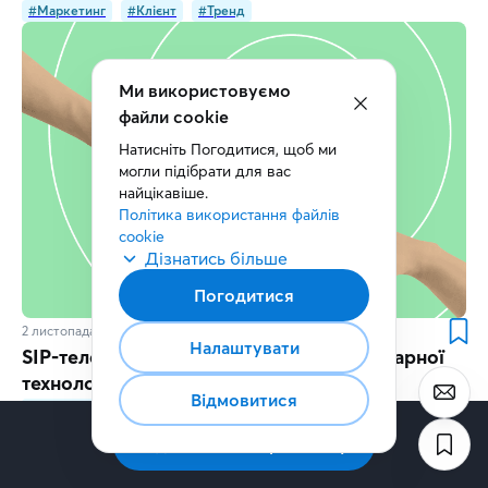
#Маркетинг
#Клієнт
#Тренд
Ми використовуємо
файли cookie
Натисніть Погодитися, щоб ми 
могли підібрати для вас 
найцікавіше.
Політика використання файлів 
cookie
Дізнатись більше
Погодитися
2 листопада 2023
5
хв.
Налаштувати
SIP-телефонія для бізнесу: переваги хмарної
технології
Відмовитися
#ХмарнаТелефонія
#SIP
#IPтелефонія
Підписатись на розсилку