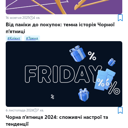
16 жовтня 2025
4
хв.
Від паніки до покупок: темна історія Чорної
п’ятниці
#Клієнт
#Тренд
6 листопада 2024
7
хв.
Чорна п’ятниця 2024: споживчі настрої та
тенденції