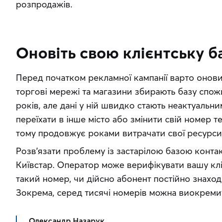
розпродажів.
Оновіть свою клієнтську б
Перед початком рекламної кампанії варто оновит
торгові мережі та магазини збирають базу спож
років, але дані у ній швидко стають неактуальн
переїхати в інше місто або змінити свій номер те
тому продовжує роками витрачати свої ресурси 
Розв’язати проблему із застарілою базою контак
Київстар. Оператор може верифікувати вашу клієн
такий номер, чи дійсно абонент постійно знаходи
Зокрема, серед тисячі номерів можна виокремит
Олександр Назарук