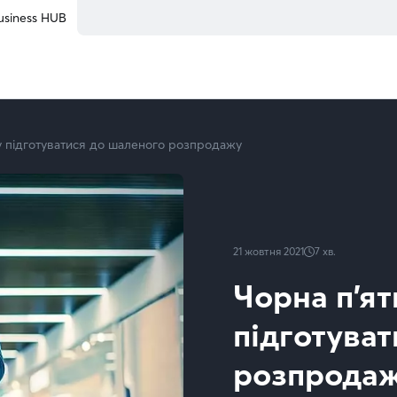
usiness HUB
су підготуватися до шаленого розпродажу
21 жовтня 2021
7
хв.
Чорна п’ят
підготува
розпрода