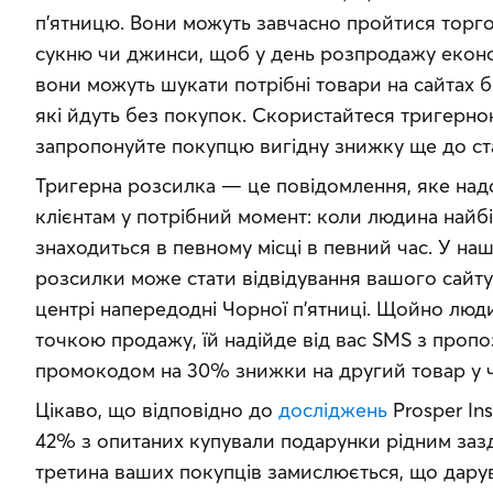
п’ятницю. Вони можуть завчасно пройтися торго
сукню чи джинси, щоб у день розпродажу економ
вони можуть шукати потрібні товари на сайтах бр
які йдуть без покупок. Скористайтеся тригерною
запропонуйте покупцю вигідну знижку ще до ст
Тригерна розсилка — це повідомлення, яке над
клієнтам у потрібний момент: коли людина найбі
знаходиться в певному місці в певний час. У на
розсилки може стати відвідування вашого сайту
центрі напередодні Чорної п’ятниці. Щойно люд
точкою продажу, їй надійде від вас SMS з пропо
промокодом на 30% знижки на другий товар у ч
Цікаво, що відповідно до 
досліджень
 Prosper Ins
42% з опитаних купували подарунки рідним зазда
третина ваших покупців замислюється, що дарув