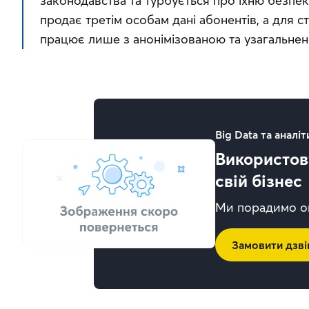
законодавства та турбується про їхню безпек
продає третім особам дані абонентів, а для с
працює лише з анонімізованою та узагальне
Big Data та аналіт
Використову
свій бізнес
Ми порадимо оп
Замовити дзві