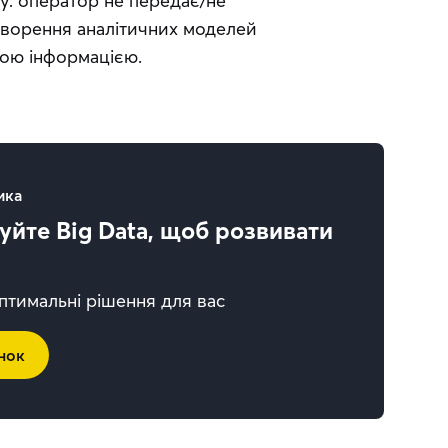
у: оператор не передає/не 
творення аналітичних моделей 
ною інформацією.
ика
йте Big Data, щоб розвивати
тимальні рішення для вас
нок