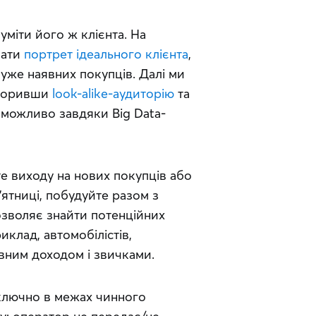
іти його ж клієнта. На 
ати 
портрет ідеального клієнта
, 
 уже наявних покупців. Далі ми 
воривши 
look-alike-аудиторію
 та 
 можливо завдяки Big Data-
е виходу на нових покупців або 
ятниці, побудуйте разом з 
озволяє знайти потенційних 
клад, автомобілістів, 
вним доходом і звичками.
ключно в межах чинного 