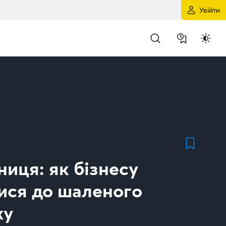
Увійти
ниця: як бізнесу
тися до шаленого
жу