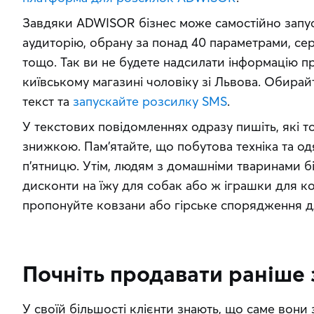
Завдяки ADWISOR бізнес може самостійно запус
аудиторію, обрану за понад 40 параметрами, серед
тощо. Так ви не будете надсилати інформацію п
київському магазині чоловіку зі Львова. Обирай
текст та 
запускайте розсилку SMS
.
У текстових повідомленнях одразу пишіть, які то
знижкою. Пам’ятайте, що побутова техніка та од
п’ятницю. Утім, людям з домашніми тваринами б
дисконти на їжу для собак або ж іграшки для ко
пропонуйте ковзани або гірське спорядження д
Почніть продавати раніше 
У своїй більшості клієнти знають, що саме вони