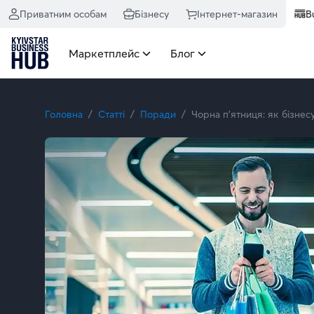
Приватним особам
Бізнесу
Інтернет-магазин
B
Маркетплейс
Блог
Головна
Статті
Поради
Чорна п’ятниця: як бізне