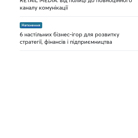
RETAIL MEDIA: від полиці до повноцінного
каналу комунікації
Натхнення
6 настільних бізнес-ігор для розвитку
стратегії, фінансів і підприємництва