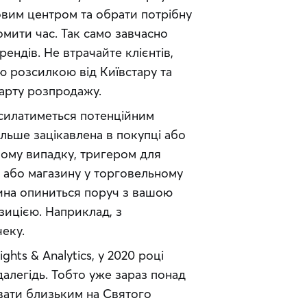
вим центром та обрати потрібну 
ити час. Так само завчасно 
ендів. Не втрачайте клієнтів, 
 розсилкою від Київстару та 
арту розпродажу.
силатиметься потенційним 
льше зацікавлена в покупці або 
шому випадку, тригером для 
 або магазину у торговельному 
ина опиниться поруч з вашою 
зицією. Наприклад, з 
еку.
ights & Analytics, у 2020 році 
легідь. Тобто уже зараз понад 
ати близьким на Святого 