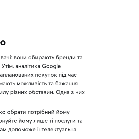
ію
вачі: вони обирають бренди та 
пишуть список речей, які вони хочуть придбати. Утім, аналітика Google 
апланованих покупок під час 
 мають можливість та бажання 
лу різних обставин. Одна з них 
жко обрати потрібний йому 
нуйте йому лише ті послуги та 
товари, які він справді хоче придбати. У цьому вам допоможе інтелектуальна 