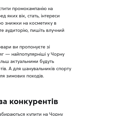
тити промокампанію на 
 яких вік, стать, інтереси 
ро знижки на косметику в 
те аудиторію, пишіть влучний 
вари ви пропонуєте зі 
яг — найпопулярніші у Чорну 
ільш актуальними будуть 
тів. А для шанувальників спорту 
ля зимових походів.
за конкурентів
 збираються купити на Чорну 