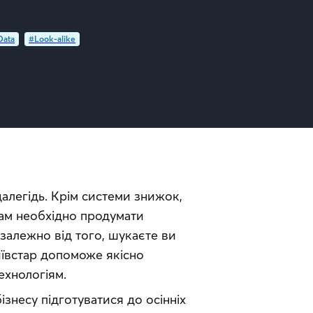
Data
#Look-alike
алегідь. Крім системи знижок, 
ам необхідно продумати 
алежно від того, шукаєте ви 
ївстар допоможе якісно 
ехнологіям.
ізнесу підготуватися до осінніх 