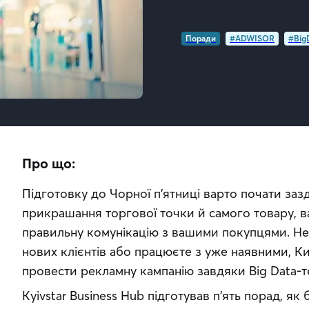
Поради
#ADWISOR
#Big
Про що:
Підготовку до Чорної п’ятниці варто почати зазд
прикрашання торгової точки й самого товару, в
правильну комунікацію з вашими покупцями. Нез
нових клієнтів або працюєте з уже наявними, Ки
провести рекламну кампанію завдяки Big Data-т
Kyivstar Business Hub підготував п’ять порад, як б