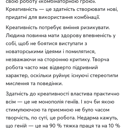
свою роботу «комбінаторною грою». 
Креативність — це здатність створювати нові, 
придатні для використання комбінації.
Креативність потребує вміння ризикувати. 
Людина повинна мати здорову впевненість у 
собі, щоб не боятися виступати з 
новаторськими ідеями і помилятися, 
незважаючи на сторонню критику. Творча 
робота часто має відверто підривний 
характер, оскільки руйнує існуючі стереотипи 
мислення та поведінки.
Здатність до креативності властива практично 
всім — це не монополія геніїв. І хоч би якою 
стимулюючою та приємною не було часом 
творчість, по суті, це робота. Недарма кажуть, 
що геній — це на 90 % тяжка праця та на 10 % 