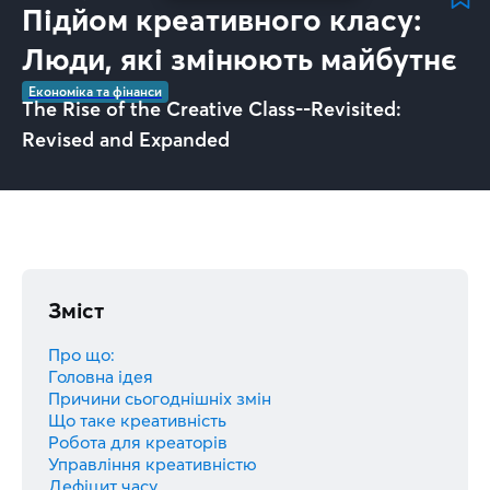
Підйом креативного класу:
Люди, які змінюють майбутнє
Економіка та фінанси
The Rise of the Creative Class--Revisited:
Revised and Expanded
Зміст
Про що:
Головна ідея
Причини сьогоднішніх змін
Що таке креативність
Робота для креаторів
Управління креативністю
Дефіцит часу