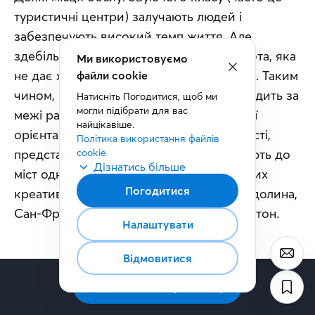
туристичні центри) залучають людей і 
забезпечують високий темп життя. Але 
здебільшого це низькооплачувана робота, яка 
Ми використовуємо
не дає жодної професійної перспективи. Таким 
файли cookie
чином, міграція креативного класу виходить за 
Натисніть Погодитися, щоб ми 
могли підібрати для вас 
межі раси, національності та сексуальної 
найцікавіше.
орієнтації. Незважаючи на свої відмінності, 
Політика використання файлів 
представники креативного класу мігрують до 
cookie
Дізнатись більше
міст одного типу. До топ-5 американських 
Погодитися
креативних центрів входять Кремнієва долина, 
Сан-Франциско, Остін, Сан-Дієго та Бостон.
Налаштувати
Відмовитися
Три «Т» економічного розвитку
Підписатись на розсилку
Ключ до розуміння нової економічної географії 