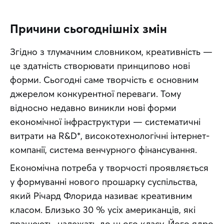
Причини сьогоднішніх змін
Згідно з тлумачним словником, креативність — 
це здатність створювати принципово нові 
форми. Сьогодні саме творчість є основним 
джерелом конкурентної переваги. Тому 
відносно недавно виникли нові форми 
економічної інфраструктури — систематичні 
витрати на R&D*, високотехнологічні інтернет-
компанії, система венчурного фінансування.
Економічна потреба у творчості проявляється 
у формуванні нового прошарку суспільства, 
який Річард Флорида називає креативним 
класом. Близько 30 % усіх американців, які 
працюють, належать до цього класу. Його ядро 