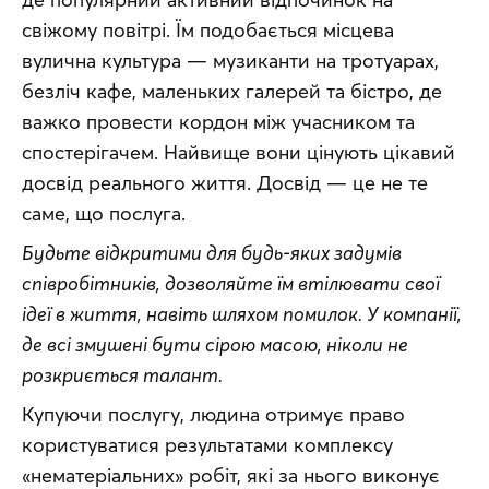
свіжому повітрі. Їм подобається місцева 
вулична культура — ​​музиканти на тротуарах, 
безліч кафе, маленьких галерей та бістро, де 
важко провести кордон між учасником та 
спостерігачем. Найвище вони цінують цікавий 
досвід реального життя. Досвід — це не те 
саме, що послуга.
Будьте відкритими для будь-яких задумів 
співробітників, дозволяйте їм втілювати свої 
ідеї в життя, навіть шляхом помилок. У компанії, 
де всі змушені бути сірою масою, ніколи не 
розкриється талант.
Купуючи послугу, людина отримує право 
користуватися результатами комплексу 
«нематеріальних» робіт, які за нього виконує 