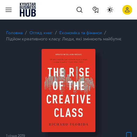
Головна
Огляд книг
Економіка та фінанси
Підйом креативного класу: Люди, які змінюють майбутнє
1 січня 2019