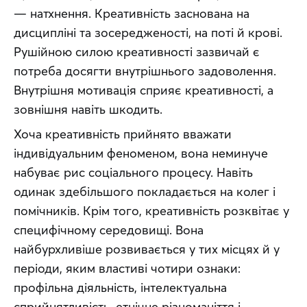
— натхнення. Креативність заснована на 
дисципліні та зосередженості, на поті й крові. 
Рушійною силою креативності зазвичай є 
потреба досягти внутрішнього задоволення. 
Внутрішня мотивація сприяє креативності, а 
зовнішня навіть шкодить.
Хоча креативність прийнято вважати 
індивідуальним феноменом, вона неминуче 
набуває рис соціального процесу. Навіть 
одинак ​​здебільшого покладається на колег і 
помічників. Крім того, креативність розквітає у 
специфічному середовищі. Вона 
найбурхливіше розвивається у тих місцях й у 
періоди, яким властиві чотири ознаки: 
профільна діяльність, інтелектуальна 
сприйнятливість, етнічне різноманіття і 