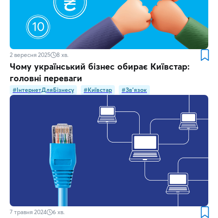
2 вересня 2025
8
хв.
Чому український бізнес обирає Київстар:
головні переваги
#ІнтернетДляБізнесу
#Київстар
#Зв'язок
7 травня 2024
6
хв.