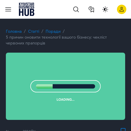
5 причин оновити технології вашого бізнесу та що для цьог
Головна
Статті
Поради
5 причин оновити технології вашого бізнесу: чекліст
червоних прапорців