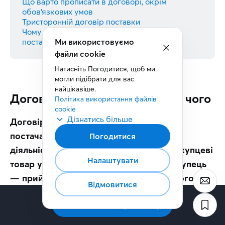
Що варто прописати в договорі, окрім
обов’язкових умов
Тристоронній договір поставки
Чому не можна просто скачати договір
поставки з інтернету
Ми використовуємо
файли cookie
Натисніть Погодитися, щоб ми 
могли підібрати для вас 
найцікавіше.
Договір поставки: що це і для чого
Політика використання файлів 
cookie
Дізнатись більше
Договір поставки — це угода, за якою 
постачальник, що веде підприємницьку 
Погодитися
діяльність, зобов’язується передати покупцеві 
Налаштувати
товар у власність у певний строк, а покупець 
— прийняти цей товар і сплатити за нього.
Відмовитися
Ключова деталь у визначенні: товар купують 
не 
Підписатись на розсилку
для особистого використання, а для бізнесу
. 
За цим і проходить межа між поставкою і 