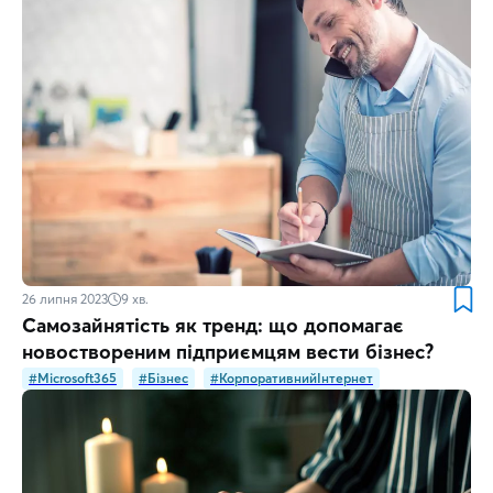
26 липня 2023
9
хв.
Самозайнятість як тренд: що допомагає
новоствореним підприємцям вести бізнес?
#Microsoft365
#Бізнес
#КорпоративнийІнтернет