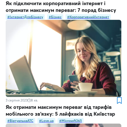
Як підключити корпоративний інтернет і
отримати максимум переваг: 7 порад бізнесу
#ІнтернетДляБізнесу
#Бізнес
#КорпоративнийІнтернет
3 серпня 2023
8
хв.
Як отримати максимум переваг від тарифів
мобільного зв’язку: 5 лайфхаків від Київстар
#ВіртуальнаATC
#Love.ua
#Microsoft365