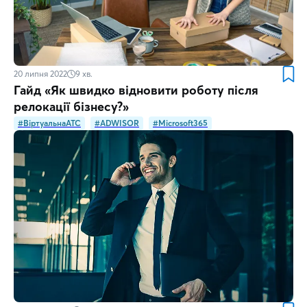
20 липня 2022
9
хв.
Гайд «Як швидко відновити роботу після
релокації бізнесу?»
#ВіртуальнаATC
#ADWISOR
#Microsoft365