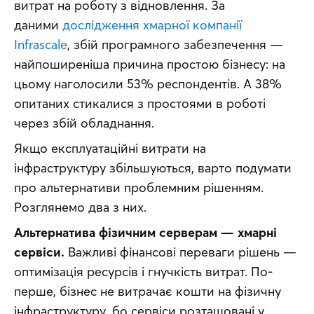
витрат на роботу з відновлення. За 
даними 
дослідження хмарної компанії 
Infrascale
, збій програмного забезпечення — 
найпоширеніша причина простою бізнесу: на 
цьому наголосили 53% респондентів. А 38% 
опитаних стикалися з простоями в роботі 
через збій обладнання.
Якщо експлуатаційні витрати на 
інфраструктуру збільшуються, варто подумати 
про альтернативи проблемним рішенням. 
Розглянемо два з них. 
Альтернатива фізичним серверам
— хмарні 
сервіси.
 Важливі фінансові переваги рішень — 
оптимізація ресурсів і гнучкість витрат. По-
перше, бізнес не витрачає кошти на фізичну 
інфраструктуру, бо сервіси розташовані у 