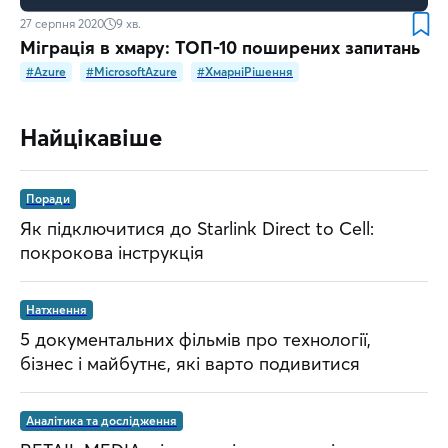
27 серпня 2020
9
хв.
Міграція в хмару: ТОП-10 поширених запитань
#Azure
#MicrosoftAzure
#ХмарніРішення
Найцікавіше
Поради
Як підключитися до Starlink Direct to Cell:
покрокова інструкція
Натхнення
5 документальних фільмів про технології,
бізнес і майбутнє, які варто подивитися
Аналітика та дослідження