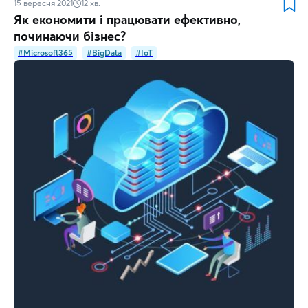
15 вересня 2021
12
хв.
Як економити і працювати ефективно,
починаючи бізнес?
#Microsoft365
#BigData
#IoT