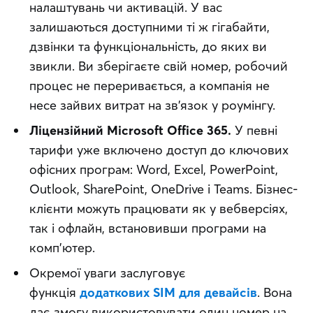
налаштувань чи активацій. У вас
залишаються доступними ті ж гігабайти,
дзвінки та функціональність, до яких ви
звикли. Ви зберігаєте свій номер, робочий
процес не переривається, а компанія не
несе зайвих витрат на зв’язок у роумінгу.
Ліцензійний Microsoft Office 365.
У певні
тарифи уже включено доступ до ключових
офісних програм: Word, Excel, PowerPoint,
Outlook, SharePoint, OneDrive і Teams. Бізнес-
клієнти можуть працювати як у вебверсіях,
так і офлайн, встановивши програми на
комп’ютер.
Окремої уваги заслуговує
функція
додаткових SIM для девайсів
. Вона
дає змогу використовувати один номер на