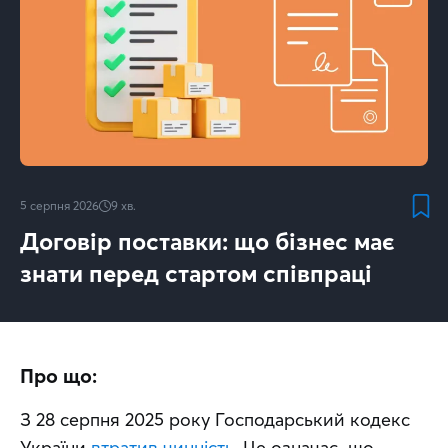
5 серпня 2026
9
хв.
Договір поставки: що бізнес має
знати перед стартом співпраці
Про що:
З 28 серпня 2025 року Господарський кодекс 
України 
втратив чинність
. Це означає, що 