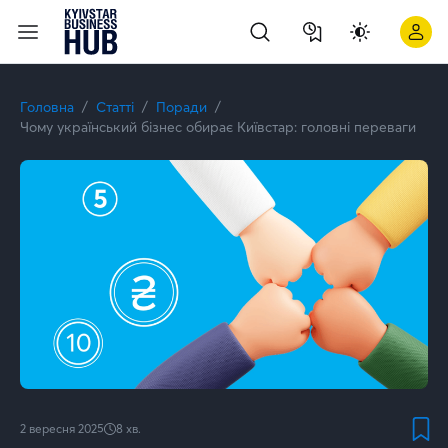
Чому бізнес обирає Київстар: головні переваги | Kyivstar Bu
Головна
Статті
Поради
Чому український бізнес обирає Київстар: головні переваги
2 вересня 2025
8
хв.