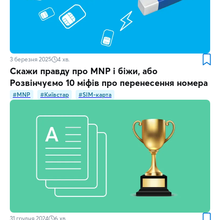
3 березня 2025
4
хв.
Скажи правду про MNP і біжи, або
Розвінчуємо 10 міфів про перенесення номера
#MNP
#Київстар
#SIM-карта
31 грудня 2024
6
хв.