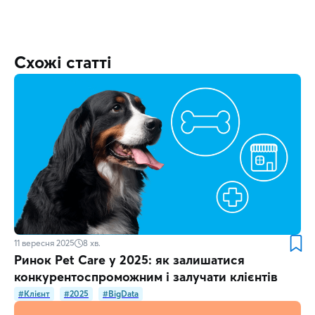
Схожі статті
11 вересня 2025
8
хв.
Ринок Pet Care у 2025: як залишатися
конкурентоспроможним і залучати клієнтів
#Клієнт
#2025
#BigData