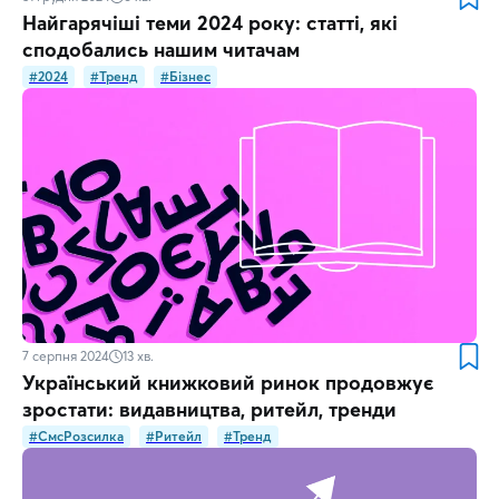
Найгарячіші теми 2024 року: статті, які
сподобались нашим читачам
#2024
#Тренд
#Бізнес
7 серпня 2024
13
хв.
Український книжковий ринок продовжує
зростати: видавництва, ритейл, тренди
#СмсРозсилка
#Ритейл
#Тренд