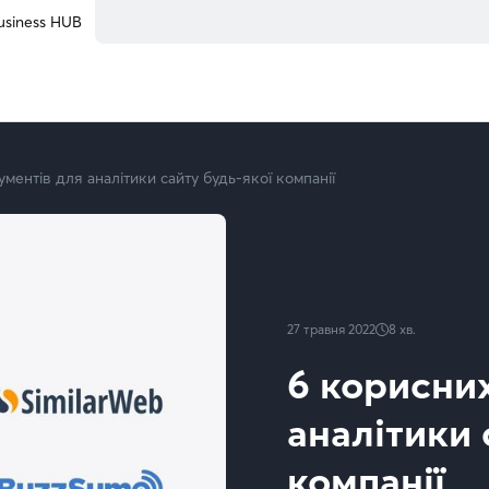
usiness HUB
ументів для аналітики сайту будь-якої компанії
27 травня 2022
8
хв.
6 корисних
аналітики 
компанії