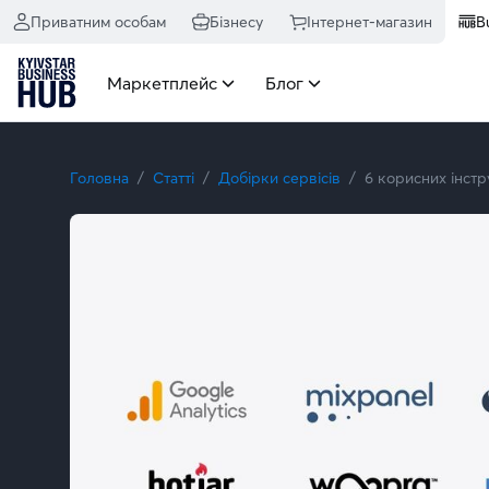
Приватним особам
Бізнесу
Інтернет-магазин
B
Маркетплейс
Блог
Головна
Статті
Добірки сервісів
6 корисних інстр