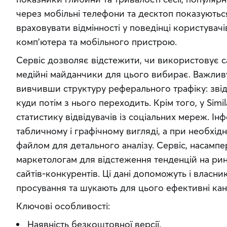
через мобільні телефони та десктоп показуютьс
враховувати відмінності у поведінці користувачів
комп’ютера та мобільного пристрою.
Сервіс дозволяє відстежити, чи використовує са
медійні майданчики для цього вибирає. Важлив
вивчивши структуру реферального трафіку: звідк
куди потім з нього переходить. Крім того, у Sim
статистику відвідувачів із соціальних мереж. Ін
табличному і графічному вигляді, а при необхідн
файлом для детального аналізу. Сервіс, насампе
маркетологам для відстеження тенденцій на ринку
сайтів-конкурентів. Ці дані допоможуть і власник
просування та шукають для цього ефективні кан
Ключові особливості:
Наявність безкоштовної версії.