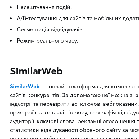
Налаштування подій.
A/B-тестування для сайтів та мобільних додатк
Сегментація відвідувачів.
Режим реального часу.
SimilarWeb
SimilarWeb
 — онлайн платформа для комплексного
сайтів конкурентів. За допомогою неї можна знай
індустрії та перевірити всі ключові вебпоказники 
пристроїв за останні пів року, географія відвідув
аудиторії, ключові слова, рекламні оголошення т
статистики відвідуваності обраного сайту за місяц
показники глибини та тривалості сесії, популярні