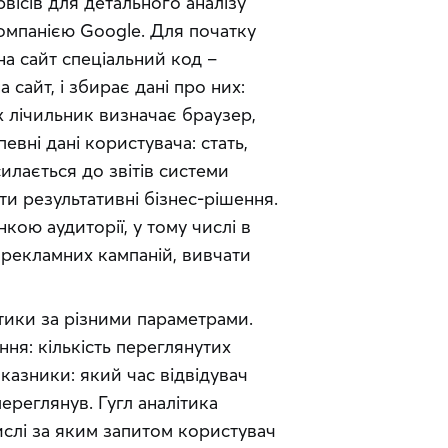
вісів для детального аналізу 
омпанією Google. Для початку 
на сайт спеціальний код – 
 сайт, і збирає дані про них: 
 лічильник визначає браузер, 
евні дані користувача: стать, 
илається до звітів системи 
ти результативні бізнес-рішення. 
кою аудиторії, у тому числі в 
рекламних кампаній, вивчати 
тики за різними параметрами. 
ня: кількість переглянутих 
оказники: який час відвідувач 
ереглянув. Гугл аналітика 
слі за яким запитом користувач 