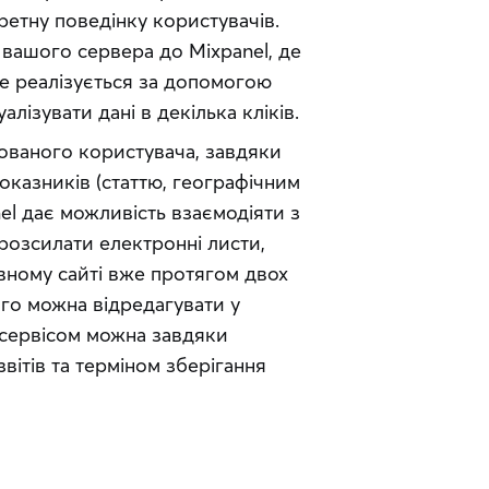
ретну поведінку користувачів. 
вашого сервера до Mixpanel, де 
Це реалізується за допомогою 
алізувати дані в декілька кліків.
ваного користувача, завдяки 
казників (статтю, географічним 
el дає можливість взаємодіяти з 
озсилати електронні листи, 
вному сайті вже протягом двох 
ого можна відредагувати у 
сервісом можна завдяки 
тів та терміном зберігання 