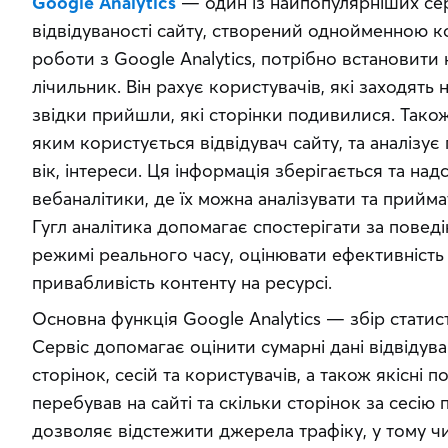
Google Analytics
 — один із найпопулярніших сер
відвідуваності сайту, створений однойменною к
роботи з Google Analytics, потрібно встановити 
лічильник. Він рахує користувачів, які заходять на
звідки прийшли, які сторінки подивилися. Також
яким користується відвідувач сайту, та аналізує п
вік, інтереси. Ця інформація зберігається та надс
вебаналітики, де їх можна аналізувати та прийма
Гугл аналітика допомагає спостерігати за поведін
режимі реального часу, оцінювати ефективність 
привабливість контенту на ресурсі.
Основна функція Google Analytics — збір статис
Сервіс допомагає оцінити сумарні дані відвідуван
сторінок, сесій та користувачів, а також якісні п
перебував на сайті та скільки сторінок за сесію п
дозволяє відстежити джерела трафіку, у тому чи