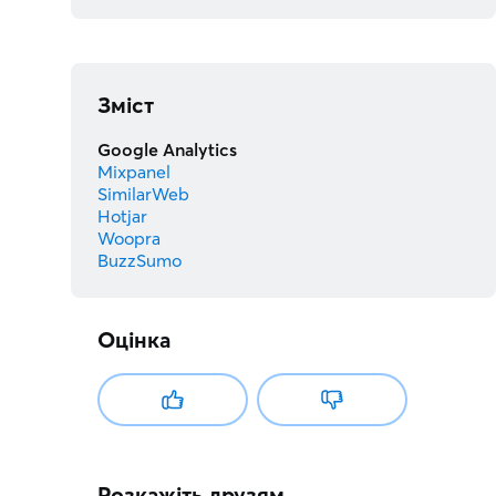
Зміст
Google Analytics
Mixpanel
SimilarWeb
Hotjar
Woopra
BuzzSumo
Оцінка
Розкажіть друзям