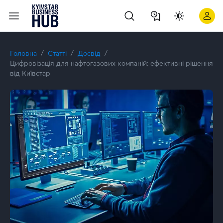
Міфи та факти про B2B-сервіс: інтерв’ю з Іриною Савіцько
Головна
Статті
Досвід
Цифровізація для нафтогазових компаній: ефективні рішення
від Київстар