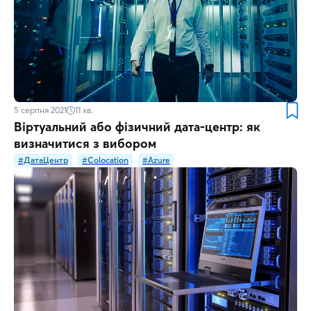
5 серпня 2021
11
хв.
Віртуальний або фізичний дата-центр: як
визначитися з вибором
#ДатаЦентр
#Colocation
#Azure