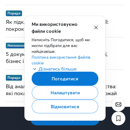
Поради
Як підключитися до Starlink Direct to Cell:
Ми використовуємо
покрокова інструкція
файли cookie
Натисніть Погодитися, щоб ми 
могли підібрати для вас 
Натхнення
найцікавіше.
5 документальних фільмів про технології,
Політика використання файлів 
бізнес і майбутнє, які варто подивитися
cookie
Дізнатись більше
Поради
Погодитися
Від аналізу ґрунту до точного землеробства:
Налаштувати
які показники визначають майбутній урожай
Відмовитися
Підписатись на розсилку
Головна
Статті
Досвід