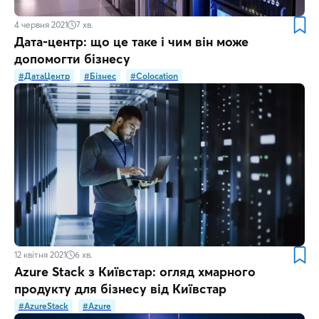
4 червня 2021
7
хв.
Дата-центр: що це таке і чим він може
допомогти бізнесу
#ДатаЦентр
#Бізнес
#Colocation
12 квітня 2021
6
хв.
Azure Stack з Київстар: огляд хмарного
продукту для бізнесу від Київстар
#AzureStack
#Azure