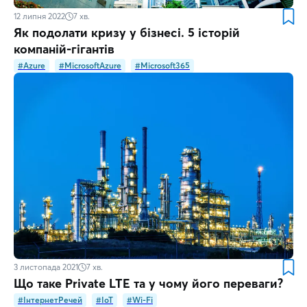
12 липня 2022
7
хв.
Як подолати кризу у бізнесі. 5 історій
компаній-гігантів
#Azure
#MicrosoftAzure
#Microsoft365
3 листопада 2021
7
хв.
Що таке Private LTE та у чому його переваги?
#ІнтернетРечей
#IoT
#Wi-Fi