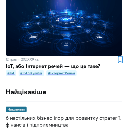
12 травня 2020
9
хв.
IoT, або Інтернет речей — що це таке?
#IoT
#IoTiSKyivstar
#ІнтернетРечей
Найцікавіше
Натхнення
6 настільних бізнес-ігор для розвитку стратегії,
фінансів і підприємництва