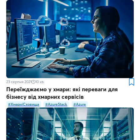
23 серпня 2021
10
хв.
Переїжджаємо у хмари: які переваги для
бізнесу від хмарних сервісів
#ХмарніСховища
#AzureStack
#Azure