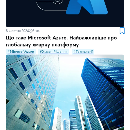
8 жовтня 2024
8
хв.
Що таке Microsoft Azure. Найважливіше про
глобальну хмарну платформу
#MicrosoftAzure
#ХмарніРішення
#Технології