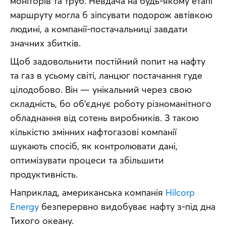
моніторів та труб. Невдача на будь-якому етапі 
маршруту могла б зіпсувати подорож автівкою 
людині, а компанії-постачальниці завдати 
значних збитків.
Щоб задовольнити постійний попит на нафту 
та газ в усьому світі, ланцюг постачання гуде 
цілодобово. Він — унікальний через свою 
складність, бо об’єднує роботу різноманітного 
обладнання від сотень виробників. З такою 
кількістю змінних нафтогазові компанії 
шукають спосіб, як контролювати дані, 
оптимізувати процеси та збільшити 
продуктивність.
Наприклад, американська компанія 
Hilcorp 
Energy
 безперервно видобуває нафту з-під дна 
Тихого океану.