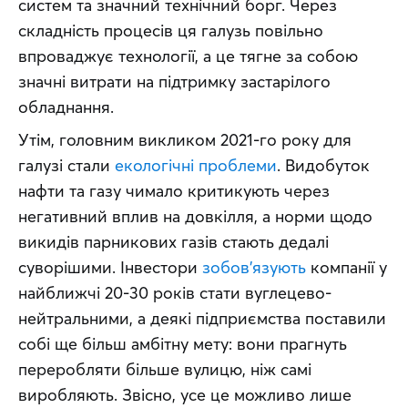
систем та значний технічний борг. Через 
складність процесів ця галузь повільно 
впроваджує технології, а це тягне за собою 
значні витрати на підтримку застарілого 
обладнання.
Утім, головним викликом 2021-го року для 
галузі стали 
екологічні проблеми
. Видобуток 
нафти та газу чимало критикують через 
негативний вплив на довкілля, а норми щодо 
викидів парникових газів стають дедалі 
суворішими. Інвестори 
зобов’язують
 компанії у 
найближчі 20-30 років стати вуглецево-
нейтральними, а деякі підприємства поставили 
собі ще більш амбітну мету: вони прагнуть 
переробляти більше вулицю, ніж самі 
виробляють. Звісно, усе це можливо лише 