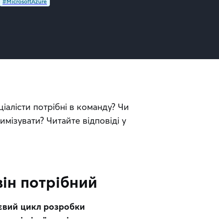
#MicrosoftAzure
алісти потрібні в команду? Чи 
ізувати? Читайте відповіді у 
він потрібний
євий цикл розробки 