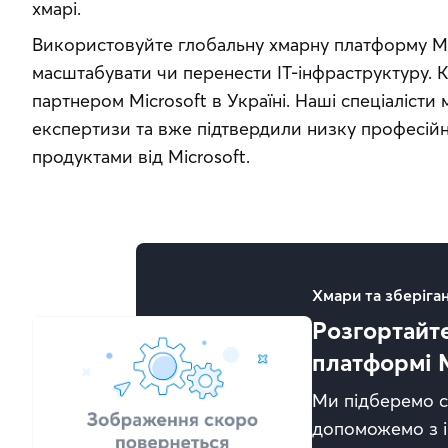
хмарі.
Використовуйте глобальну хмарну платформу Micr
масштабувати чи перенести IT-інфраструктуру. Ки
партнером Microsoft в Україні. Наші спеціалісти 
експертизи та вже підтвердили низку професійн
продуктами від Microsoft.
Хмари та зберіга
Розгортайте
платформі M
Ми підберемо с
допоможемо з і