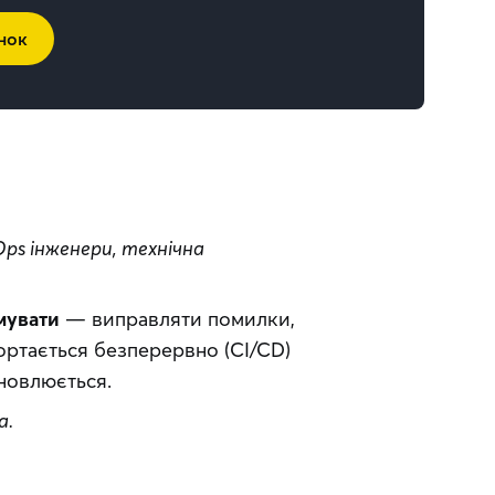
нок
s інженери, технічна 
мувати
 — виправляти помилки, 
ортається безперервно (CI/CD) 
оновлюється.
а.