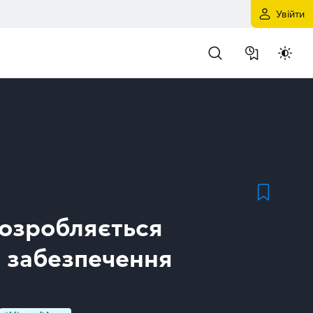
Увійти
розробляється
 забезпечення