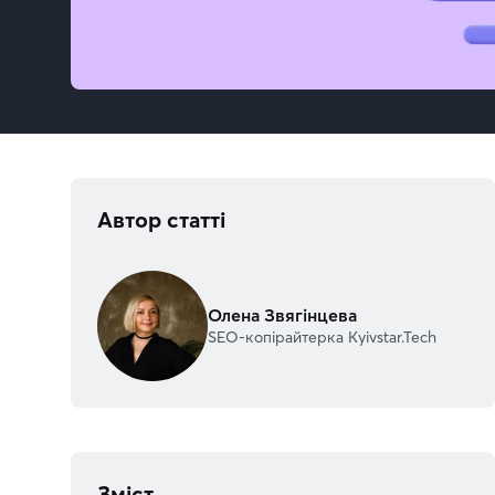
Автор статті
Олена Звягінцева
SEO-копірайтерка Kyivstar.Tech
Зміст