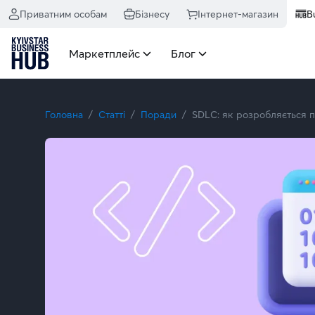
Приватним особам
Бізнесу
Інтернет-магазин
B
Маркетплейс
Блог
Головна
Статті
Поради
SDLC: як розробляється 