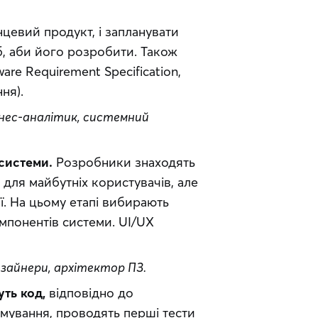
цевий продукт, і запланувати 
, аби його розробити. Також 
re Requirement Specification, 
ня).
знес-аналітик, системний 
 системи.
 Розробники знаходять 
для майбутніх користувачів, але 
ї. На цьому етапі вибирають 
понентів системи. UI/UX 
зайнери, архітектор ПЗ.
ть код,
 відповідно до 
ування, проводять перші тести 