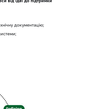
си від ідеї до підтримки 
ехнічну документацію;
системи;