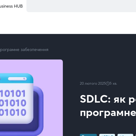
usiness HUB
програмне забезпечення
20 лютого 2025
5
хв.
SDLC: як 
програмне