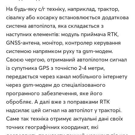
На будь-яку с/г техніку, наприклад, трактор, 
сівалку або косарку встановлюється додаткова 
система автопілота, яка складається з 
наступних елементів: модуль приймача RTK, 
GNSS-антена, монітор, контролер керування 
системою напрямком руху та gsm-модем. 
Своєю чергою, отриманий автопілотом сигнал 
із супутника GPS з точністю 2-4 метри, 
передається через канал мобільного інтернету 
через gsm-модем до спеціалізованого 
програмного забезпечення, яке його 
обробляє. А далі вже з поправками RTK 
надсилає цей сигнал на автопілот у тракторі. 
Саме так техніка отримує актуальні дані своїх 
точних географічних координат, які 