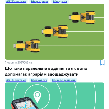
#RTK-система
#Агросфера
#Геодезія
5 червня 2025
2
хв.
Що таке паралельне водіння та як воно
допомагає аграріям заощаджувати
#RTK-система
#Технології
#Бізнес-рішення