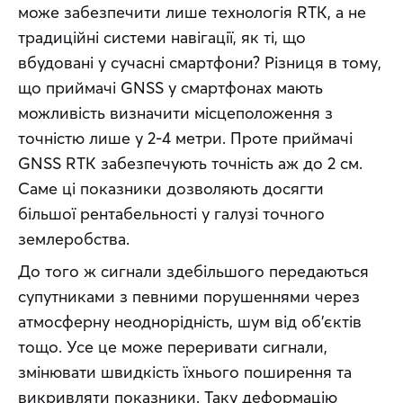
може забезпечити лише технологія RTK, а не 
традиційні системи навігації, як ті, що 
вбудовані у сучасні смартфони? Різниця в тому, 
що приймачі GNSS у смартфонах мають 
можливість визначити місцеположення з 
точністю лише у 2-4 метри. Проте приймачі 
GNSS RTK забезпечують точність аж до 2 см. 
Саме ці показники дозволяють досягти 
більшої рентабельності у галузі точного 
землеробства.
До того ж сигнали здебільшого передаються 
супутниками з певними порушеннями через 
атмосферну неоднорідність, шум від об’єктів 
тощо. Усе це може переривати сигнали, 
змінювати швидкість їхнього поширення та 
викривляти показники. Таку деформацію 