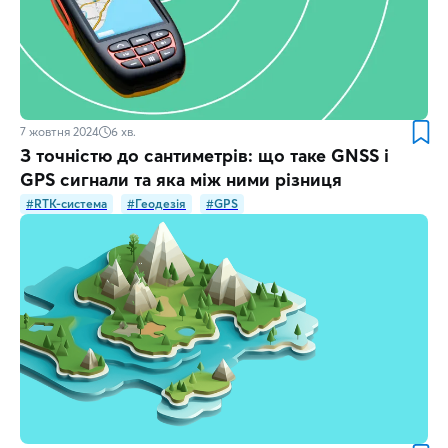
7 жовтня 2024
6
хв.
З точністю до сантиметрів: що таке GNSS і
GPS сигнали та яка між ними різниця
#RTK-система
#Геодезія
#GPS