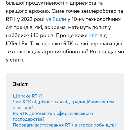
більшої продуктивності підприємств та 
кращого врожаю. Саме точне землеробство та 
RTK у 2022 році 
увійшли
 у 10-ку технологічних 
с/г трендів, які, зокрема, матимуть попит у 
найближчі 10 років. Про це каже 
звіт
 від 
IDTechEx. Тож, що таке RTK та які переваги цієї 
технології для агровиробництва? Розповідаємо 
у статті.
Зміст
Що таке RTK?
Чим RTK відрізняється від традиційних систем
навігації?
Як RTK допомагає у сфері сільського
господарства?
Переваги застосування RTK в агровиробництві