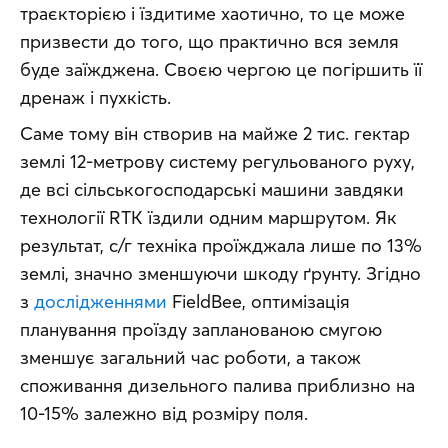
траєкторією і їздитиме хаотично, то це може 
призвести до того, що практично вся земля 
буде заїжджена. Своєю чергою це погіршить її 
дренаж і пухкість.
Саме тому він створив на майже 2 тис. гектар 
землі 12-метрову систему регульованого руху, 
де всі сільськогосподарські машини завдяки 
технології RTK їздили одним маршрутом. Як 
результат, с/г техніка проїжджала лише по 13% 
землі, значно зменшуючи шкоду ґрунту. Згідно 
з 
дослідженнями
 FieldBee, оптимізація 
планування проїзду запланованою смугою 
зменшує загальний час роботи, а також 
споживання дизельного палива приблизно на 
10-15% залежно від розміру поля.