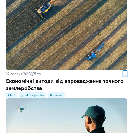
22 серпня 2023
5
хв.
Економічні вигоди від впровадження точного
землеробства
#IoT
#IoTiSKyivstar
#Бізнес