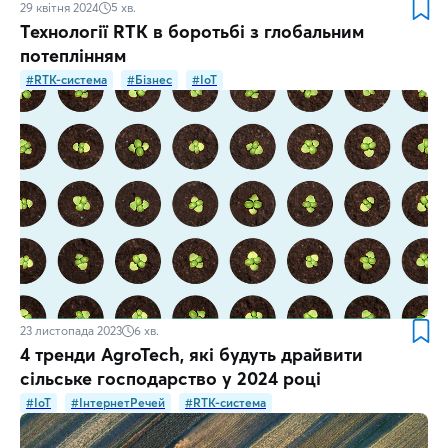
29 квітня 2024
5
хв.
Технології RTK в боротьбі з глобальним
потеплінням
#RTK-система
#Бізнес
#IoT
23 листопада 2023
6
хв.
4 тренди AgroTech, які будуть драйвити
сільське господарство у 2024 році
#IoT
#ІнтернетРечей
#RTK-система