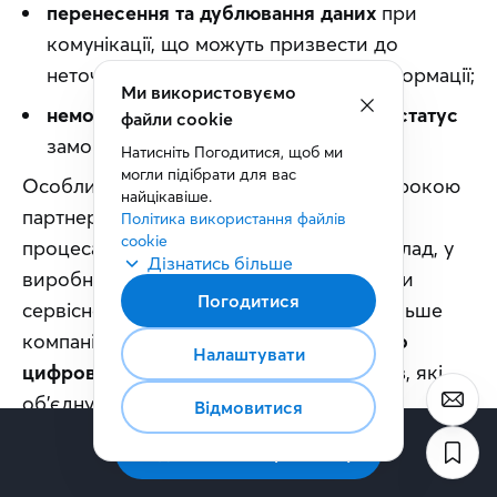
перенесення та дублювання даних
при
комунікації, що можуть призвести до
неточностей та втрати необхідної інформації;
Ми використовуємо
неможливість зрозуміти актуальний статус
файли cookie
замовлення в режимі реального часу.
Натисніть Погодитися, щоб ми 
могли підібрати для вас 
Особливо це помітно у компаніях із широкою 
найцікавіше.
партнерською мережею або складними 
Політика використання файлів 
cookie
процесами ланцюга постачання, наприклад, у 
Дізнатись більше
виробництві, агросекторі, дистрибуції чи 
Погодитися
сервісному бізнесі. Саме тому дедалі більше 
компаній переходять до 
моделі єдиного 
Налаштувати
цифрового середовища – B2B-порталів
, які 
об’єднують комунікацію, документообіг, 
Відмовитися
замовлення та дані в одному просторі.
Підписатись на розсилку
Прикладом такого підходу є 
Portality
 — 