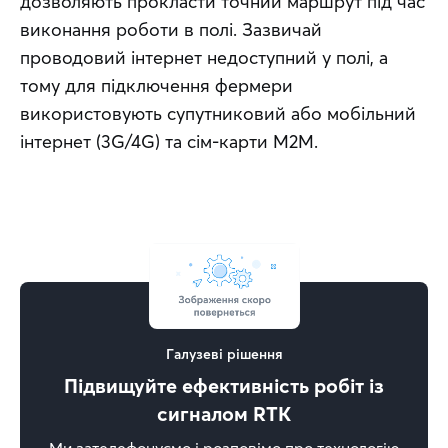
дозволяють прокласти точний маршрут під час 
виконання роботи в полі.​ Зазвичай 
проводовий інтернет недоступний у полі, а 
тому для підключення фермери 
використовують супутниковий або мобільний 
інтернет (3G/4G) та сім-карти М2М.
Галузеві рішення
Підвищуйте ефективність робіт із
сигналом RTK
Ми зателефонуємо і розповімо про технологію