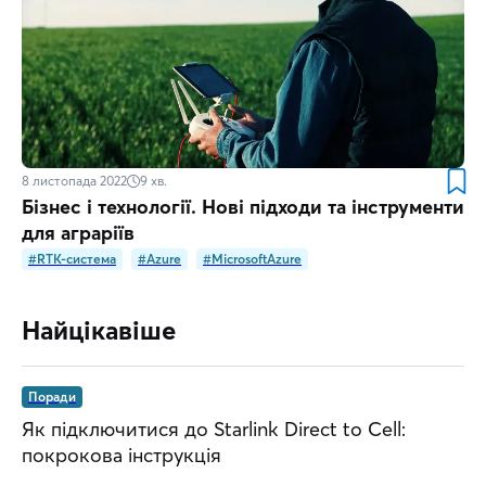
8 листопада 2022
9
хв.
Бізнес і технології. Нові підходи та інструменти
для аграріїв
#RTK-система
#Azure
#MicrosoftAzure
Найцікавіше
Поради
Як підключитися до Starlink Direct to Cell:
покрокова інструкція