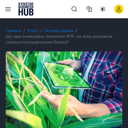
Що таке інноваційна технологія RTK в сільському господарст
Головна
Статті
Огляди рішень
Що таке інноваційна технологія RTK і як вона допомагає
сільськогосподарському бізнесу?