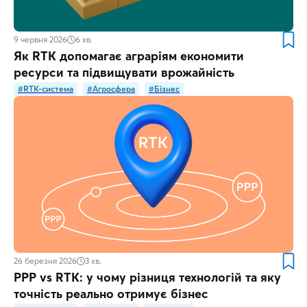
9 червня 2026
6
хв.
Як RTK допомагає аграріям економити
ресурси та підвищувати врожайність
#RTK-система
#Агросфера
#Бізнес
26 березня 2026
3
хв.
PPP vs RTK: у чому різниця технологій та яку
точність реально отримує бізнес