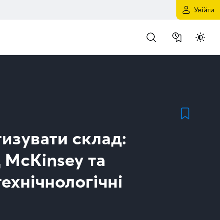
Увійти
изувати склад:
 McKinsey та
технічнологічні