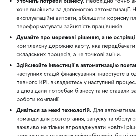
Уточніть потреби бізнесу.
 Необхідно точно зн
хоче вирішити за допомогою автоматизації. 
експлуатаційні витрати, збільшити корисну пл
переформатувати зайнятість працівників.
Думайте про мережеві рішення, а не острівці 
комплексну дорожню карту, яка передбачатим
складських процесів, а не точкові зміни.  
Здійснюйте інвестиції в автоматизацію поета
наступних стадій фінансування: інвестуєте в о
певного KPI, вкладаєтесь у наступний процес
відповідали потребам бізнесу та не ставали з
роботи компанії. 
Дивіться за межі технологій.
 Для автоматизаці
команди для розгортання, запуску та обслуго
важливо не тільки впроваджувати новітні ріш
прогалини у навичках співробітників, бо ці тех