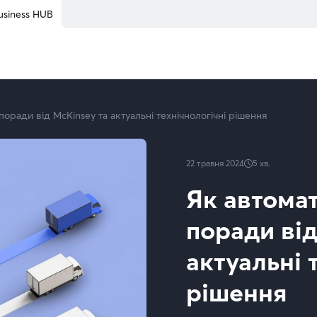
usiness HUB
поради від McKinsey та актуальні технічнологічні рішення
22 травня 2024
5
хв.
Як автомат
поради від
актуальні 
рішення