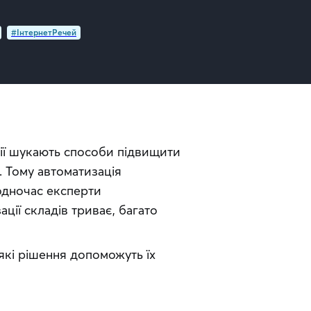
#ІнтернетРечей
ії шукають способи підвищити 
 Тому автоматизація 
одночас експерти 
ції складів триває, багато 
кі рішення допоможуть їх 