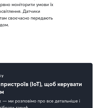
рвно моніторити умови їх 
освітлення. Датчики 
там своєчасно передають 
адом.
су
пристроїв (IoT), щоб керувати
ям
к — ми розповімо про все детальніше і
дібрати тариф