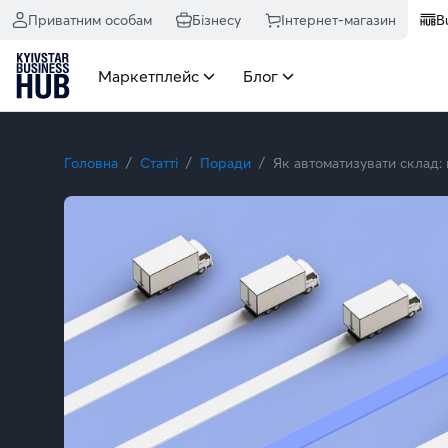
Приватним особам
Бізнесу
Інтернет-магазин
B
Маркетплейс
Блог
Головна
Статті
Поради
Як автоматизувати склад: 