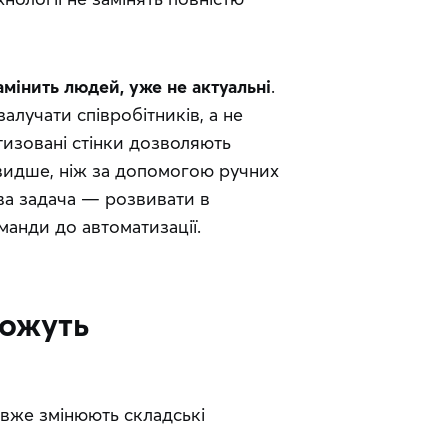
мінить людей, уже не актуальні
. 
лучати співробітників, а не 
тизовані стінки дозволяють 
видше, ніж за допомогою ручних 
ва задача — розвивати в 
манди до автоматизації.
можуть
 вже змінюють складські 