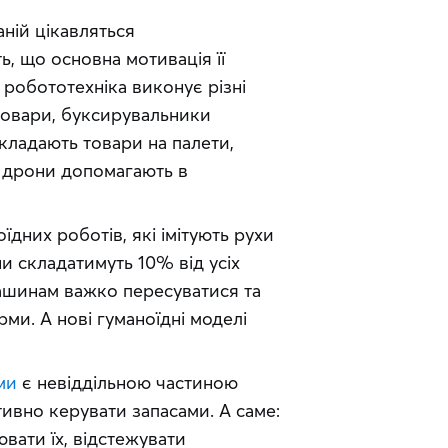
ній цікавляться 
 що основна мотивація її 
робототехніка виконує різні 
товари, буксирувальники 
ладають товари на палети, 
 дрони допомагають в 
них роботів, які імітують рухи 
и складатимуть 10% від усіх 
ашинам важко пересуватися та 
и. А нові гуманоїдні моделі 
ми
 є невіддільною частиною 
вно керувати запасами. А саме: 
ати їх, відстежувати 