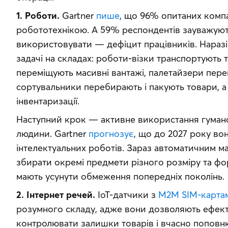
1. Роботи.
 Gartner 
пише
, що 96% опитаних компа
робототехнікою. А 59% респондентів зауважують,
використовувати — дефіцит працівників. Наразі 
задачі на складах: роботи-візки транспортують 
переміщують масивні вантажі, палетайзери перек
сортувальники перебирають і пакують товари, а
інвентаризації.
Наступний крок — активне використання гуманоїд
людини. Gartner 
прогнозує
, що до 2027 року вон
інтелектуальних роботів. Зараз автоматичним м
збирати окремі предмети різного розміру та форм
мають усунути обмеження попередніх поколінь.
2. Інтернет речей.
 IoT-датчики з 
M2M SIM-карта
розумного складу, адже вони дозволяють ефекти
контролювати залишки товарів і вчасно поповнюв