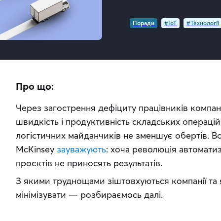
Поради
#IoT
#Технології
Про що:
Через загострення дефіциту працівників компан
швидкість і продуктивність складських операцій.
логістичних майданчиків не зменшує обертів. В
McKinsey 
зауважують
: хоча революція автоматиза
проєктів не приносять результатів. 
З якими труднощами зіштовхуються компанії та я
мінімізувати — розбираємось далі.