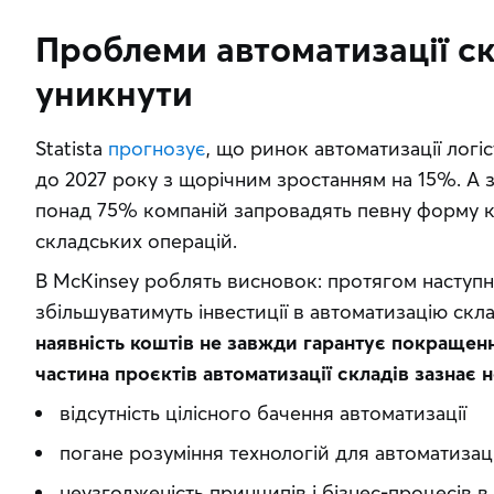
Проблеми автоматизації скл
уникнути
Statista 
прогнозує
, що ринок автоматизації логі
до 2027 року з щорічним зростанням на 15%. А з
понад 75% компаній запровадять певну форму кі
складських операцій.
В McKinsey роблять висновок: протягом наступни
збільшуватимуть інвестиції в автоматизацію скл
наявність коштів не завжди гарантує покращенн
частина проєктів автоматизації складів зазнає 
відсутність цілісного бачення автоматизації
погане розуміння технологій для автоматизаці
неузгодженість принципів і бізнес-процесів в 