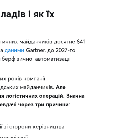
адів і як їх
стичних майданчиків досягне $41 
а 
даними
 Gartner, до 2027-го 
берфізичної автоматизації 
х років компанії 
адських майданчиків. 
Але 
я логістичних операцій. Значна 
невдачі через три причини
: 
ї зі сторони керівництва
організації