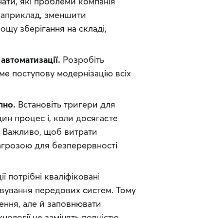
ати, які проблеми компанія 
Наприклад, зменшити 
ощу зберігання на складі, 
автоматизації.
 Розробіть 
е поступову модернізацію всіх 
пно.
 Встановіть тригери для 
дин процес і, коли досягаєте 
. Важливо, щоб витрати 
агрозою для безперервності 
ї потрібні кваліфіковані 
вування передових систем. Тому 
ення, але й заповнювати 
нології не замінять повністю 