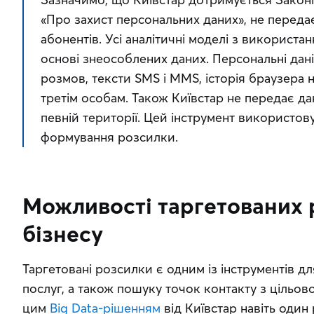
«Про захист персональних даних», не передає 
абонентів. Усі аналітичні моделі з використа
основі знеособлених даних. Персональні дані 
розмов, тексти SMS і MMS, історія браузера 
третім особам. Також Київстар не передає дані
певній території. Цей інструмент використов
формування розсилки.
Можливості таргетованих 
бізнесу
Таргетовані розсилки є одним із інструментів для
послуг, а також пошуку точок контакту з цільо
цим 
Big Data-рішенням
 від Київстар навіть один