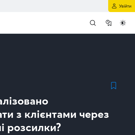
Увійти
алізовано
ти з клієнтами через
і розсилки?