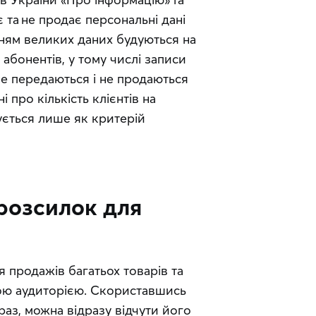
та не продає персональні дані 
нням великих даних будуються на 
абонентів, у тому числі записи 
не передаються і не продаються 
 про кількість клієнтів на 
ується лише як критерій 
розсилок для
 продажів багатьох товарів та 
вою аудиторією. Скориставшись 
 раз, можна відразу відчути його 