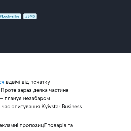
#Look-alike
#SMS
ся
 вдвічі від початку 
Проте зараз деяка частина 
 — планує незабаром 
ас опитування Kyivstar Business 
кламні пропозиції товарів та 