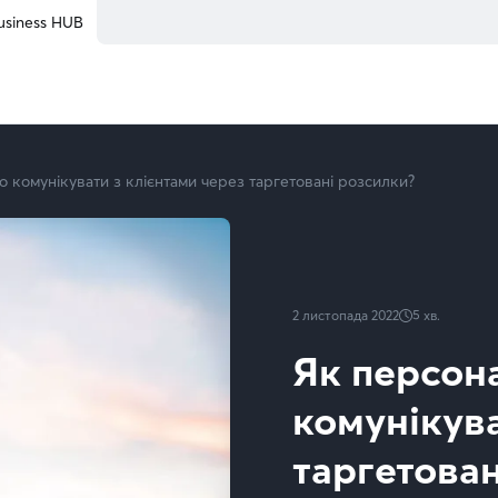
usiness HUB
о комунікувати з клієнтами через таргетовані розсилки?
2 листопада 2022
5
хв.
Як персон
комунікува
таргетован