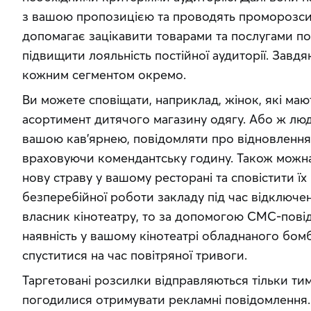
з вашою пропозицією та проводять проморозсилк
допомагає зацікавити товарами та послугами поте
підвищити лояльність постійної аудиторії. Завдя
кожним сегментом окремо.
Ви можете сповіщати, наприклад, жінок, які мают
асортимент дитячого магазину одягу. Або ж люд
вашою кав’ярнею, повідомляти про відновлення ї
враховуючи комендантську годину. Також можна 
нову страву у вашому ресторані та сповістити їх
безперебійної роботи закладу під час відключен
власник кінотеатру, то за допомогою СМС-пові
наявність у вашому кінотеатрі обладнаного бомб
спуститися на час повітряної тривоги.
Таргетовані розсилки відправляються тільки тим 
погодилися отримувати рекламні повідомлення. 