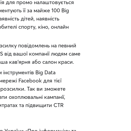
ія для промо налаштовується
ентують її за майже 100 Big
явність дітей, наявність
бителі спорту, кіно, онлайн
зсилку повідомлень на певний
S від вашої компанії людям саме
ваша кав’ярня або салон краси.
 інструментів Big Data
мережі Facebook для тієї
ї розсилки. Так ви зможете
ти охоплювальні кампанії,
итратах та підвищити CTR
 України «Про інформацію» та 