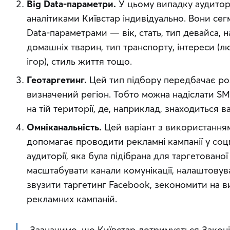
Big Data-параметри.
У цьому випадку аудитор
аналітиками Київстар індивідуально. Вони сегм
Data-параметрами — вік, стать, тип девайса, на
домашніх тварин, тип транспорту, інтереси (лю
ігор), стиль життя тощо.
Геотаргетинг.
Цей тип підбору передбачає ро
визначений регіон. Тобто можна надіслати SM
на тій території, де, наприклад, знаходиться 
Омніканальність.
Цей варіант з використанням
допомагає проводити рекламні кампанії у соц
аудиторії, яка була підібрана для таргетовано
масштабувати канали комунікації, налаштовува
звузити таргетинг Facebook, зекономити на в
рекламних кампаній.
Зазначимо, що Київстар дотримується Законів