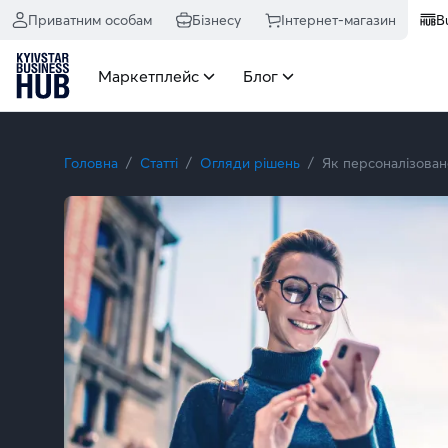
Приватним особам
Бізнесу
Інтернет-магазин
B
Маркетплейс
Блог
Головна
Статті
Огляди рішень
Як персоналізован