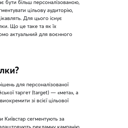
ає бути більш персоналізованою, 
ентувати цільову аудиторію, 
кавлять. Для цього існує 
и. Що це таке та як їх 
омо актуальний для воєнного 
илки?
ішень для персоналізованої 
ької таргет (target) — «мета», а 
иокремити зі всієї цільової 
 Київстар сегментують за 
налаштовують рекламну кампанію 