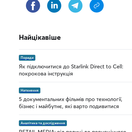
Найцікавіше
Поради
Як підключитися до Starlink Direct to Cell:
покрокова інструкція
Натхнення
5 документальних фільмів про технології,
бізнес і майбутнє, які варто подивитися
Аналітика та дослідження
RETAIL MEDIA: від полиці до повноцінного