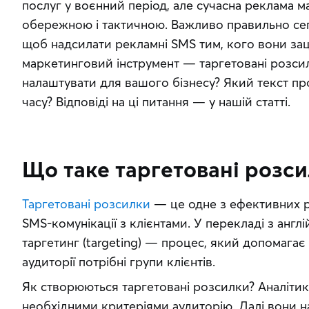
послуг у воєнний період, але сучасна реклама м
обережною і тактичною. Важливо правильно сегм
щоб надсилати рекламні SMS тим, кого вони заці
маркетинговий інструмент — таргетовані розсилк
налаштувати для вашого бізнесу? Який текст пр
часу? Відповіді на ці питання — у нашій статті.
Що таке таргетовані розс
Таргетовані розсилки
 — це одне з ефективних р
SMS-комунікації з клієнтами. У перекладі з англійс
таргетинг (targeting) — процес, який допомагає в
аудиторії потрібні групи клієнтів.
Як створюються таргетовані розсилки? Аналітики
необхідними критеріями аудиторію. Далі вони 