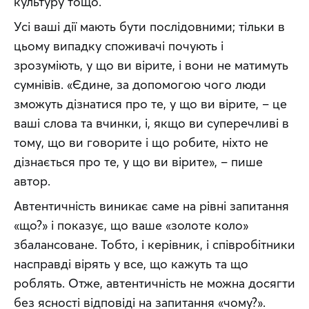
культуру тощо.
Усі ваші дії мають бути послідовними; тільки в 
цьому випадку споживачі почують і 
зрозуміють, у що ви вірите, і вони не матимуть 
сумнівів. «Єдине, за допомогою чого люди 
зможуть дізнатися про те, у що ви вірите, – це 
ваші слова та вчинки, і, якщо ви суперечливі в 
тому, що ви говорите і що робите, ніхто не 
дізнається про те, у що ви вірите», – пише 
автор.
Автентичність виникає саме на рівні запитання 
«що?» і показує, що ваше «золоте коло» 
збалансоване. Тобто, і керівник, і співробітники 
насправді вірять у все, що кажуть та що 
роблять. Отже, автентичність не можна досягти 
без ясності відповіді на запитання «чому?».