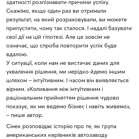
здатності розпізнавати причини успіху. 
Скажімо, якщо один раз ви отримали 
результат, на який розраховували, ви можете 
припустити, чому так сталося. І надалі базувати 
свої дії на цій гіпотезі. Але це зовсім не 
означає, що спроба повторити успіх буде 
вдалою.
У ситуації, коли нам не вистачає даних для 
ухвалення рішення, ми нерідко йдемо іншим 
шляхом – інтуїтивним. І часом він виявляється 
вірним. «Коливання між інтуїтивним і 
раціональним прийняттям рішення чудово 
показує, як ми ведемо бізнес і навіть живемо», 
– пише автор.
Сінек розповідає історію про те, як група 
американських керівників автозаводу 