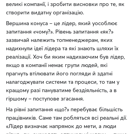
великі компанії, і зробити висновки про те, як 
створити видатну організацію.
Вершина конуса – це лідер, який уособлює 
запитання «чому?». Рівень запитання «як?» 
зазвичай належить топменеджерам, яких 
надихнули ідеї лідера та які знають шляхи їх 
реалізації. Хоч би яким надихаючим був лідер, 
якщо в компанії немає групи людей, які 
прагнуть втілювати його погляди й здатні 
налагоджувати системи та процеси, то там у 
кращому разі пануватиме бездіяльність, а в 
гіршому – поступове згасання.
На рівні запитання «що?» перебуває більшість 
працівників. Саме там робляться всі реальні дії. 
«Лідер визначає напрямок до мети, а люди 