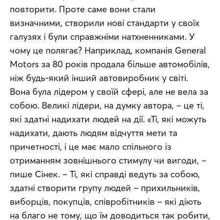
повторити. Проте саме вони стали 
визначними, створили нові стандарти у своїх 
галузях і були справжніми натхненниками. У 
чому це полягає? Наприклад, компанія General 
Motors за 80 років продала більше автомобілів, 
ніж будь-який інший автовиробник у світі. 
Вона була лідером у своїй сфері, але не вела за 
собою. Великі лідери, на думку автора, – це ті, 
які здатні надихати людей на дії. «Ті, які можуть 
надихати, дають людям відчуття мети та 
причетності, і це має мало спільного із 
отриманням зовнішнього стимулу чи вигоди, – 
пише Сінек. – Ті, які справді ведуть за собою, 
здатні створити групу людей – прихильників, 
виборців, покупців, співробітників – які діють 
на благо не тому, що їм доводиться так робити, 