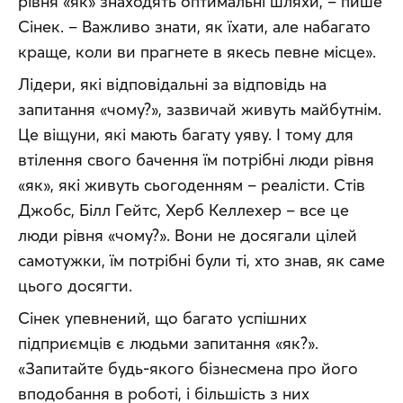
рівня «як» знаходять оптимальні шляхи, – пише 
Сінек. – Важливо знати, як їхати, але набагато 
краще, коли ви прагнете в якесь певне місце».
Лідери, які відповідальні за відповідь на 
запитання «чому?», зазвичай живуть майбутнім. 
Це віщуни, які мають багату уяву. І тому для 
втілення свого бачення їм потрібні люди рівня 
«як», які живуть сьогоденням – реалісти. Стів 
Джобс, Білл Гейтс, Херб Келлехер – все це 
люди рівня «чому?». Вони не досягали цілей 
самотужки, їм потрібні були ті, хто знав, як саме 
цього досягти.
Сінек упевнений, що багато успішних 
підприємців є людьми запитання «як?». 
«Запитайте будь-якого бізнесмена про його 
вподобання в роботі, і більшість з них 