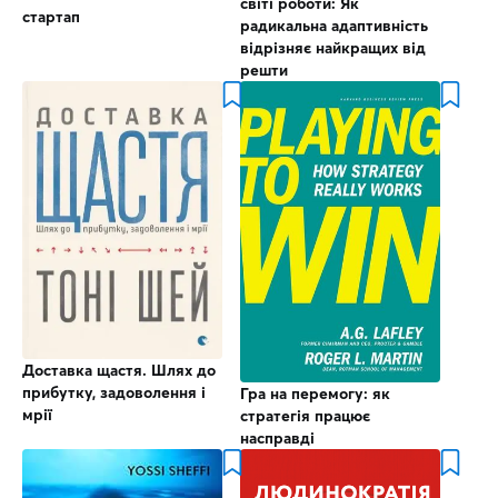
світі роботи: Як
стартап
радикальна адаптивність
відрізняє найкращих від
решти
Доставка щастя. Шлях до
прибутку, задоволення і
Гра на перемогу: як
мрії
стратегія працює
насправді