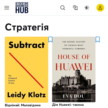
Огляд книг про стратегії від Київстар | Kyivstar Business Hu
Стратегія
Дім Huawei: таємна
Віднімай: Маловідома