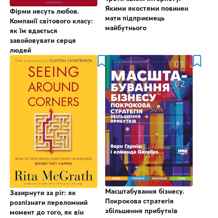
Якими якостями повинен
Фірми несуть любов.
мати підприємець
Компанії світового класу:
майбутнього
як їм вдається
завойовувати серця
людей
Масштабування бізнесу.
Зазирнути за ріг: як
Покрокова стратегія
розпізнати переломний
збільшення прибутків
момент до того, як він