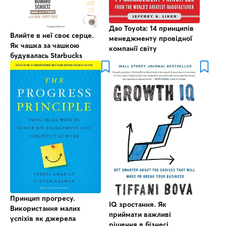
Дао Toyota: 14 принципів
Влийте в неї своє серце.
менеджменту провідної
Як чашка за чашкою
компанії світу
будувалась Starbucks
Принцип прогресу.
IQ зростання. Як
Використання малих
приймати важливі
успіхів як джерела
рішення в бізнесі