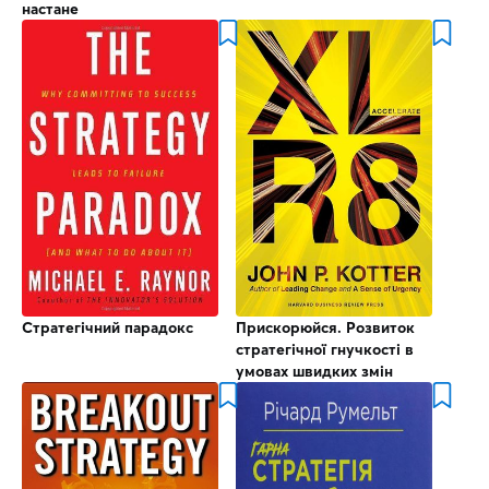
настане
Стратегічний парадокс
Прискорюйся. Розвиток
стратегічної гнучкості в
умовах швидких змін