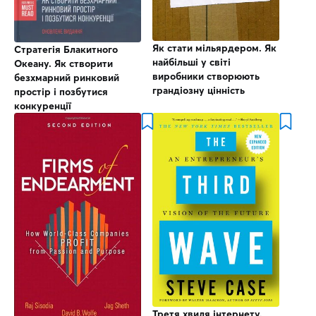
Як стати мільярдером. Як
Стратегія Блакитного
найбільші у світі
Океану. Як створити
виробники створюють
безхмарний ринковий
грандіозну цінність
простір і позбутися
конкуренції
Третя хвиля інтернету.