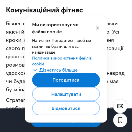
Комунікаційний фітнес
Бізнес є хорошим рівно настільки, наскільки 
Ми використовуємо
якісні його комунікації , упевнений автор. Усі 
файли cookie
кроки, які робить компанія від визначення 
Натисніть Погодитися, щоб ми 
могли підібрати для вас 
свого призначення до формування пропозиції 
найцікавіше.
цінності, супроводжуються численними 
Політика використання файлів 
розмовами. Проте коли ми думаємо, як 
cookie
Дізнатись більше
удосконалити компанію, то комунікація навряд 
Погодитися
чи буде першим, що спаде на думку. Усе має 
бути інакше, вірить автор.
Налаштувати
Стратегічні бесіди Горват визначає як 
вербальний обмін думками, що призводить до 
Відмовитися
генерації нових інсайтів щодо того, як 
Підписатись на розсилку
досягнути мети. Такі розмови корисні як у 