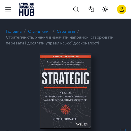
Головна
Огляд книг
Стратегія
Стратегічність. Уміння визначати напрямок, створювати
переваги і досягати управлінської досконалості