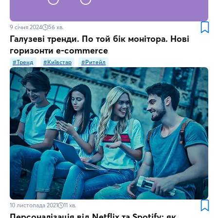
9 січня 2024
56
хв.
Галузеві тренди. По той бік монітора. Нові
горизонти e-сommerce
#Тренд
#Київстар
#Ритейл
10 листопада 2021
11
хв.
Персоналізація від Netflix та Spotify: як