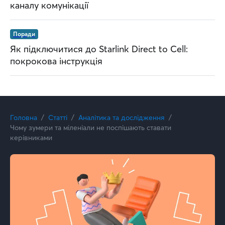
каналу комунікації
Поради
Як підключитися до Starlink Direct to Cell:
покрокова інструкція
Головна
Статті
Аналітика та дослідження
Чому зумери та міленіали не поспішають ставати
керівниками