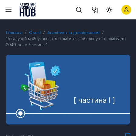
Технології та платформи нового покоління ⭐ Kyivstar Busine
Головна
Статті
Аналітика та дослідження
15 галузей майбутнього, які змінять глобальну економіку до
2040 року. Частина 1