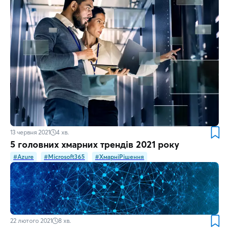
13 червня 2021
4
хв.
5 головних хмарних трендів 2021 року
#Azure
#Microsoft365
#ХмарніРішення
22 лютого 2021
8
хв.