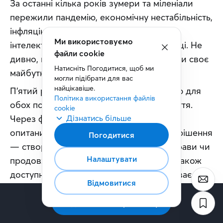
За останні кілька років зумери та міленіали 
пережили пандемію, економічну нестабільність, 
інфляцію, стрімкий розвиток штучного 
Ми використовуємо
інтелекту та постійні зміни на ринку праці. Не 
файли cookie
дивно, що вони почали інакше планувати своє 
Натисніть Погодитися, щоб ми 
майбутнє.
могли підібрати для вас 
найцікавіше.
П'ятий рік поспіль головною проблемою для 
Політика використання файлів 
обох поколінь залишається вартість життя. 
cookie
Через фінансовий тиск понад половина 
Дізнатись більше
опитаних відкладають важливі життєві рішення 
Погодитися
— створення сім'ї, відкриття власної справи чи 
Налаштувати
продовження навчання. Для більшості також 
доступність житла безпосередньо впливає на 
Відмовитися
кар'єрні рішення та навіть на вибір місця 
роботи.
Підписатись на розсилку
У таких умовах логіка професійного розвитку 