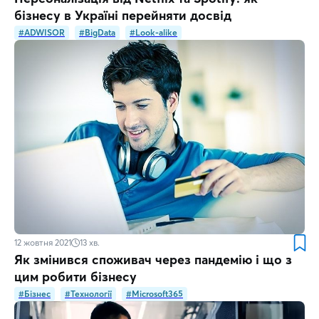
бізнесу в Україні перейняти досвід
#ADWISOR
#BigData
#Look-alike
12 жовтня 2021
13
хв.
Як змінився споживач через пандемію і що з
цим робити бізнесу
#Бізнес
#Технології
#Microsoft365