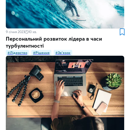
9 січня 2023
10
хв.
Персональний розвиток лідера в часи
турбулентності
#Лідерство
#Рішення
#Зв'язок