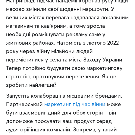
Наприклад, під час пандемії коронавірусу люди 
масово змінили свої щоденні маршрути. У 
великих містах перевага надавалася локальним 
магазинам та кав’ярням, а тому зросла 
необхідні розміщувати рекламу саме у 
житлових районах. Натомість з лютого 2022 
року через війну мільйони людей 
перемістилися у села та міста Заходу України. 
Тепер потрібно будувати свою маркетингову 
стратегію, враховуючи переселення. Як це 
зробити найлегше?
Запустіть колаборації з місцевими брендами. 
Партнерський 
маркетинг під час війни
 може 
бути взаємовигідний для обох сторін – він 
допоможе просувати ваш продукт серед 
аудиторії інших компаній. Зокрема, у такий 