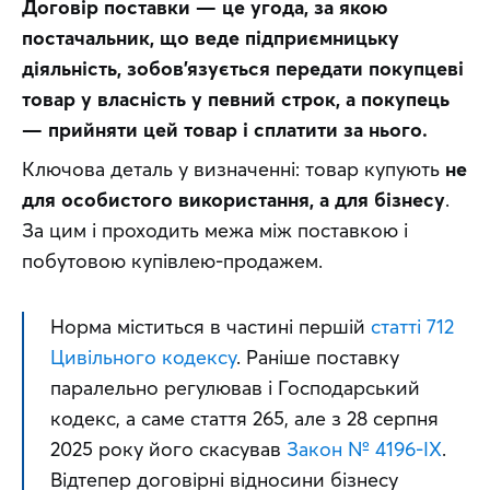
Договір поставки — це угода, за якою 
постачальник, що веде підприємницьку 
діяльність, зобов’язується передати покупцеві 
товар у власність у певний строк, а покупець 
— прийняти цей товар і сплатити за нього.
Ключова деталь у визначенні: товар купують 
не 
для особистого використання, а для бізнесу
. 
За цим і проходить межа між поставкою і 
побутовою купівлею-продажем.
Норма міститься в частині першій 
статті 712 
Цивільного кодексу
. Раніше поставку 
паралельно регулював і Господарський 
кодекс, а саме стаття 265, але з 28 серпня 
2025 року його скасував 
Закон № 4196-IX
. 
Відтепер договірні відносини бізнесу 