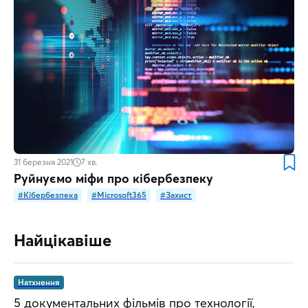
31 березня 2021
7
хв.
Руйнуємо міфи про кібербезпеку
#Кібербезпека
#Microsoft365
#Захист
Найцікавіше
Натхнення
5 документальних фільмів про технології,