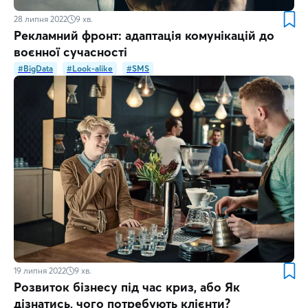
28 липня 2022
9
хв.
Рекламний фронт: адаптація комунікацій до
воєнної сучасності
#BigData
#Look-alike
#SMS
19 липня 2022
9
хв.
Розвиток бізнесу під час криз, або Як
дізнатись, чого потребують клієнти?