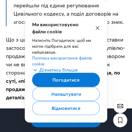
перейшли під єдине регулювання 
Цивільного кодексу, а поділ договорів на 
«господарські» та «цивільні» фактично зник.
Ми використовуємо
файли cookie
Що з цього випливає практично? До поставки 
Натисніть Погодитися, щоб ми 
могли підібрати для вас 
застосовують загальні положення про купівлю-
найцікавіше.
продаж, якщо інше не встановлено договором 
Політика використання файлів 
чи не випливає з характеру відносин між 
cookie
Дізнатись більше
сторонами. 
Тобто договір поставки — це, по 
Погодитися
суті, «підприємницька» версія купівлі-
продажу з підвищеними вимогами до 
Налаштувати
деталізації.
Відмовитися
Читайте також:
Товариство з обмеженою відповідальністю (ТОВ):
Підписатись на розсилку
перші кроки до успішного бізнесу