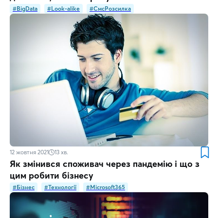
#BigData
#Look-alike
#СмсРозсилка
12 жовтня 2021
13
хв.
Як змінився споживач через пандемію і що з
цим робити бізнесу
#Бізнес
#Технології
#Microsoft365