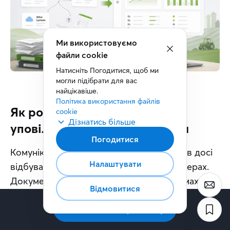
Ми використовуємо
файли cookie
Натисніть Погодитися, щоб ми 
могли підібрати для вас 
найцікавіше.
Політика використання файлів 
Як розрізнені системи
cookie
Дізнатись більше
уповільнюють бізнес-процеси
Погодитися
Комунікація та контроль деяких процесів досі 
Налаштувати
відбувається через email або у месенджерах. 
Документи зберігаються у різних системах, а 
Відмовитися
статуси замовлень або домовленостей часто 
залежать від особистої комунікації між 
Підписатись на розсилку
менеджерами. У результаті бізнес стикається з 