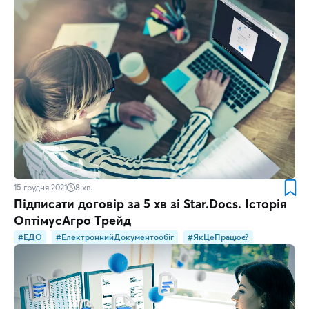
15 грудня 2021
8
хв.
Підписати договір за 5 хв зі Star.Docs. Історія
ОптімусАгро Трейд
#ЕДО
#ЕлектроннийДокументообіг
#ЯкЦеПрацює?