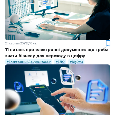
25 серпня 2021
10
хв.
11 питань про електронні документи: що треба
знати бізнесу для переходу в цифру
#ЕлектроннийДокументообіг
#ЕДО
#BigData