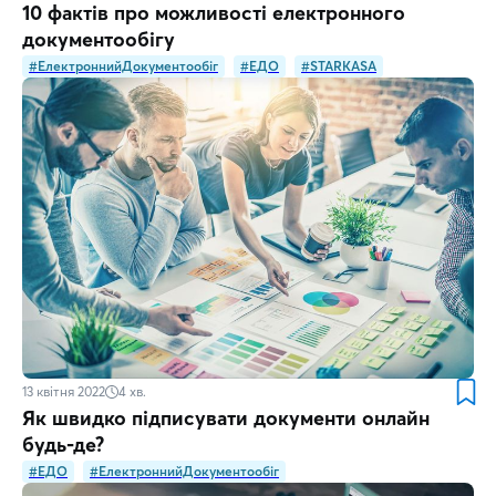
10 фактів про можливості електронного
документообігу
#ЕлектроннийДокументообіг
#ЕДО
#STARKASA
13 квітня 2022
4
хв.
Як швидко підписувати документи онлайн
будь-де?
#ЕДО
#ЕлектроннийДокументообіг