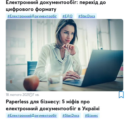
Електронний документообіг: перехід до
цифрового формату
#ЕлектроннийДокументообіг
#ЕДО
#Star.Docs
18 лютого 2021
7
хв.
Paperless для бізнесу: 5 міфів про
електронний документообіг в Україні
#ЕлектроннийДокументообіг
#Star.Docs
#Бізнес