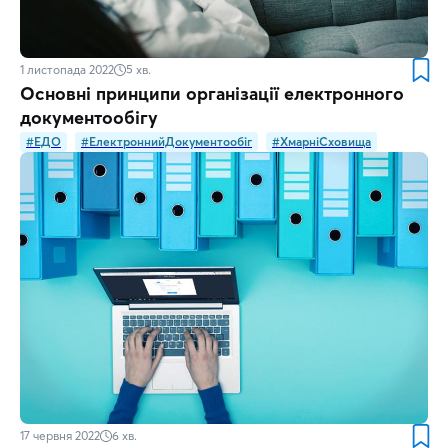
1 листопада 2022
5
хв.
Основні принципи організації електронного
документообігу
#ЕДО
#ЕлектроннийДокументообіг
#ХмарніСховища
17 червня 2022
6
хв.