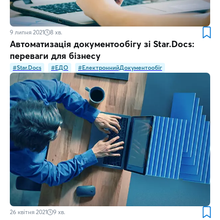
9 липня 2021
8
хв.
Автоматизація документообігу зі Star.Docs:
переваги для бізнесу
#Star.Docs
#ЕДО
#ЕлектроннийДокументообіг
26 квітня 2021
9
хв.