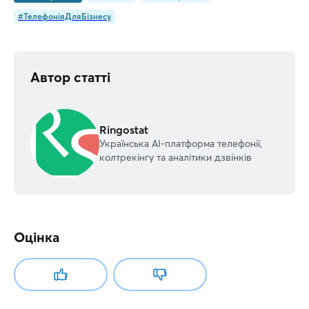
#ТелефоніяДляБізнесу
Автор статті
Ringostat
Українська AI-платформа телефонії,
колтрекінгу та аналітики дзвінків
Оцінка