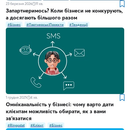
23 березня 2026
11
хв.
Запартнеримось? Коли бізнеси не конкурують,
а досягають більшого разом
#Бізнес
#ПартнерськіПроєкти
#Тенденції
1 грудня 2025
4
хв.
Омніканальність у бізнесі: чому варто дати
клієнтам можливість обирати, як з вами
зв'язатися
#Ringostat
#Клієнт
#Бізнес