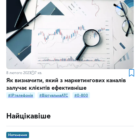
8 лютого 2023
7
хв.
Як визначити, який з маркетингових каналів
залучає клієнтів ефективніше
#IPтелефонія
#ВіртуальнаATC
#0-800
Найцікавіше
Натхнення