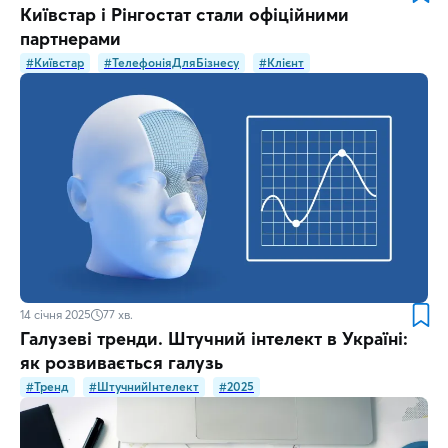
Київстар і Рінгостат стали офіційними
партнерами
#Київстар
#ТелефоніяДляБізнесу
#Клієнт
14 січня 2025
77
хв.
Галузеві тренди. Штучний інтелект в Україні:
як розвивається галузь
#Тренд
#ШтучнийІнтелект
#2025