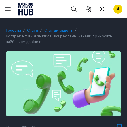
Колтрекінг: як дізнатися, які рекламні канали приносять най
Головна
Статті
Огляди рішень
Колтрекінг: як дізнатися, які рекламні канали приносять
найбільше дзвінків