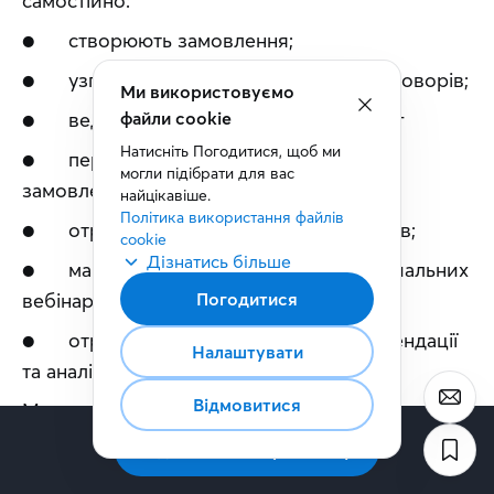
самостійно:
●      створюють замовлення;
●      узгоджують персональні умови договорів;
●      ведуть електронний документообіг
●      переглядають статуси поточних 
замовлень;
●      отримують низку цифрових сервісів;
●      мають доступ до бази знань та навчальних 
вебінарів щодо продукції компанії;
●      отримують персоналізовані рекомендації 
та аналітичні звіти, тощо.
Менеджери підключаються лише у випадках, 
коли це дійсно потрібно, і бізнес масштабує 
свої спроможності та може забезпечити сервіс 