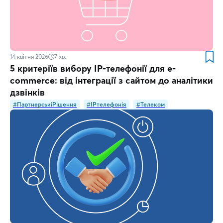
14 квітня 2026
7
хв.
5 критеріїв вибору IP-телефонії для e-
commerce: від інтеграції з сайтом до аналітики
дзвінків
#ПартнерськіРішення
#IPтелефонія
#Телеком