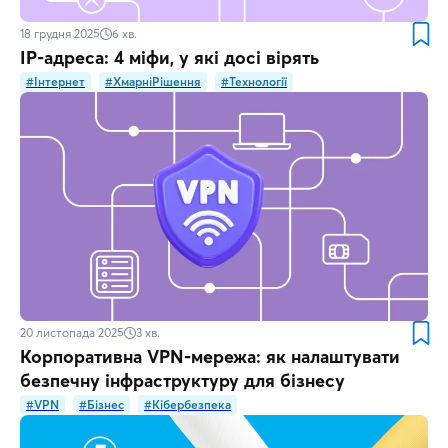
18 грудня 2025
6
хв.
IP-адреса: 4 міфи, у які досі вірять
#Інтернет
#ХмарніРішення
#Технології
20 листопада 2025
3
хв.
Корпоративна VPN-мережа: як налаштувати
безпечну інфраструктуру для бізнесу
#VPN
#Бізнес
#Кібербезпека