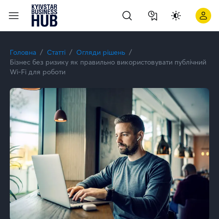
Безпечний публічний wi-fi для роботи ⭐ Поради від Kyivsta
Головна
Статті
Огляди рішень
Бізнес без ризику як правильно використовувати публічний
Wi-Fi для роботи