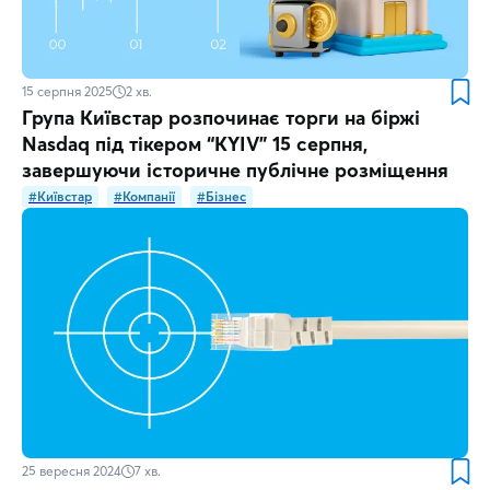
15 серпня 2025
2
хв.
Група Київстар розпочинає торги на біржі
Nasdaq під тікером “KYIV” 15 серпня,
завершуючи історичне публічне розміщення
#Київстар
#Компанії
#Бізнес
25 вересня 2024
7
хв.