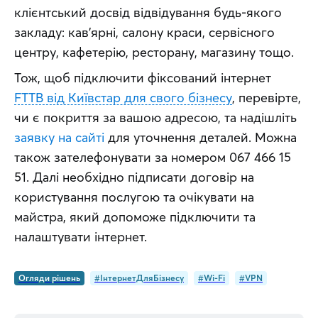
клієнтський досвід відвідування будь-якого 
закладу: кав’ярні, салону краси, сервісного 
центру, кафетерію, ресторану, магазину тощо.
Тож, щоб підключити фіксований інтернет 
FTTB від Київстар для свого бізнесу
, перевірте, 
чи є покриття за вашою адресою, та надішліть 
заявку на сайті
 для уточнення деталей. Можна 
також зателефонувати за номером 067 466 15 
51. Далі необхідно підписати договір на 
користування послугою та очікувати на 
майстра, який допоможе підключити та 
налаштувати інтернет.
Огляди рішень
#ІнтернетДляБізнесу
#Wi-Fi
#VPN