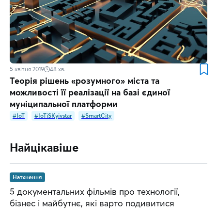
5 квітня 2019
48
хв.
Теорія рішень «розумного» міста та
можливості її реалізації на базі єдиної
муніципальної платформи
#IoT
#IoTiSKyivstar
#SmartCity
Найцікавіше
Натхнення
5 документальних фільмів про технології,
бізнес і майбутнє, які варто подивитися