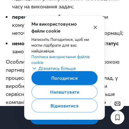
часу на виконання задач;
перенесення та дублювання даних
при
комунікації, що можуть призвести до
неточностей та втрати необхідної інформації;
неможливість зрозуміти актуальний статус
замовлення в режимі реального часу.
Особливо це помітно у компаніях із широкою 
партнерською мережею або складними 
процесами ланцюга постачання, наприклад, у 
виробництві, агросекторі, дистрибуції чи 
сервісному бізнесі. Саме тому дедалі більше 
компаній переходять до 
моделі єдиного 
цифрового середовища – B2B-порталів
, які 
об’єднують комунікацію, документообіг, 
замовлення та дані в одному просторі.