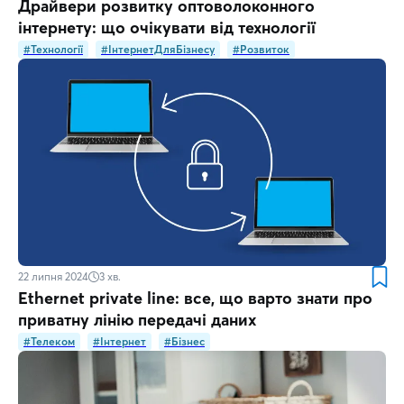
Драйвери розвитку оптоволоконного
інтернету: що очікувати від технології
#Технології
#ІнтернетДляБізнесу
#Розвиток
22 липня 2024
3
хв.
Ethernet private line: все, що варто знати про
приватну лінію передачі даних
#Телеком
#Інтернет
#Бізнес