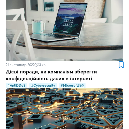
21 листопада 2022
13
хв.
Дієві поради, як компаніям зберегти
конфіденційність даних в інтернеті
#AntiDDoS
#Cybersecurity
#Microsoft365