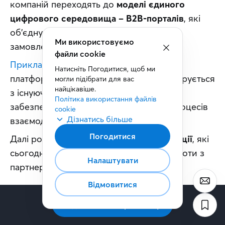
компаній переходять до 
моделі єдиного 
цифрового середовища – B2B-порталів
, які 
об’єднують комунікацію, документообіг, 
замовлення та дані в одному просторі.
Прикладом такого підходу є 
Portality
 — 
платформа-конструктор, що легко інтегрується 
з існуючою ІТ-екосистемою компанії та 
забезпечує автоматизацію основних процесів 
взаємодії із контрагентами.
Далі розповімо про 
три ключові тенденції
, які 
сьогодні змінюють підхід бізнесу до роботи з 
партнерами.