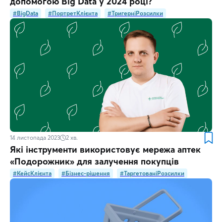
допомогою Big Data у 2024 році?
#BigData
#ПортретКлієнта
#ТригерніРозсилки
14 листопада 2023
2
хв.
Які інструменти використовує мережа аптек
«Подорожник» для залучення покупців
#КейсКлієнта
#Бізнес-рішення
#ТаргетованіРозсилки