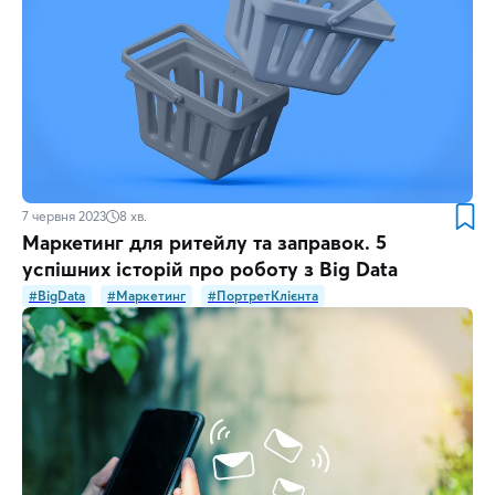
7 червня 2023
8
хв.
Маркетинг для ритейлу та заправок. 5
успішних історій про роботу з Big Data
#BigData
#Маркетинг
#ПортретКлієнта