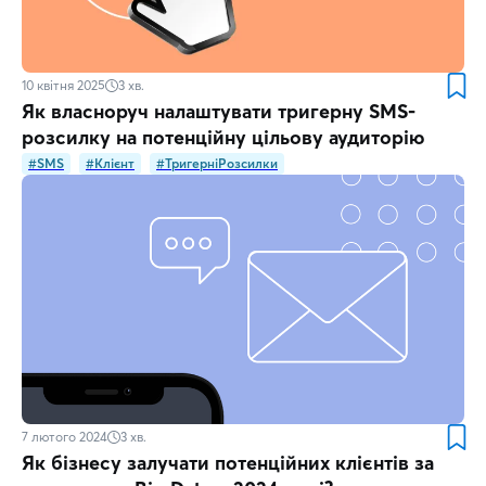
10 квітня 2025
3
хв.
Як власноруч налаштувати тригерну SMS-
розсилку на потенційну цільову аудиторію
#SMS
#Клієнт
#ТригерніРозсилки
7 лютого 2024
3
хв.
Як бізнесу залучати потенційних клієнтів за