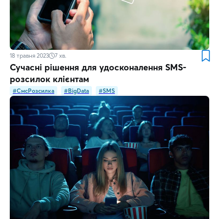
18 травня 2023
7
хв.
Сучасні рішення для удосконалення SMS-
розсилок клієнтам
#СмсРозсилка
#BigData
#SMS