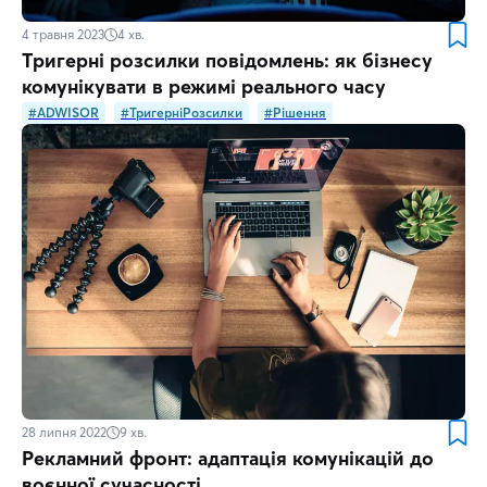
4 травня 2023
4
хв.
Тригерні розсилки повідомлень: як бізнесу
комунікувати в режимі реального часу
#ADWISOR
#ТригерніРозсилки
#Рішення
28 липня 2022
9
хв.
Рекламний фронт: адаптація комунікацій до
воєнної сучасності