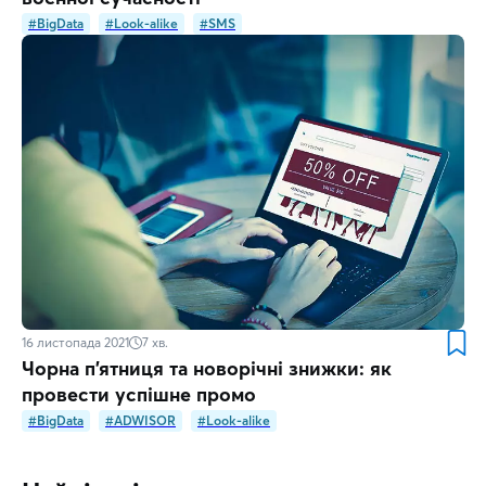
#BigData
#Look-alike
#SMS
16 листопада 2021
7
хв.
Чорна п'ятниця та новорічні знижки: як
провести успішне промо
#BigData
#ADWISOR
#Look-alike