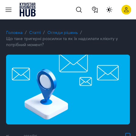
Що таке тригерні розсилки та як їх надсилати клієнту у пот
Головна
Статті
Огляди рішень
Що таке тригерні розсилки та як їх надсилати клієнту у
потрібний момент?