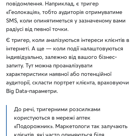
повідомлення. Наприклад, є тригер 
«Геолокація», тобто аудиторія отримуватиме 
SMS, коли опинятиметься у зазначеному вами 
радіусі від певної точки.
Є тригер, коли аналізуються інтереси клієнтів в 
інтернеті. А ще — коли події налаштовуються 
індивідуально, залежно від вашого бізнес-
запиту. Тут можна проаналізувати 
характеристики наявної або потенційної 
аудиторії, скласти портрет клієнта, враховуючи 
Big Data-параметри.
До речі, тригерними розсилками 
користуються в мережі аптек 
«Подорожник». Маркетологи так залучають 
клієнтів, які часто опиняються біля 