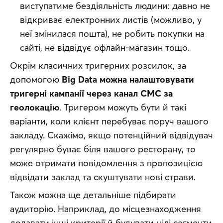
виступатиме бездіяльність людини: давно не
відкриває електронних листів (можливо, у
неї змінилася пошта), не робить покупки на
сайті, не відвідує офлайн-магазин тощо.
Окрім класичних тригерних розсилок, за 
допомогою 
Big Data можна налаштовувати 
тригерні кампанії через канал СМС за 
геолокацію
. Тригером можуть бути й такі 
варіанти, коли клієнт перебуває поруч вашого 
закладу. Скажімо, якщо потенційний відвідувач 
регулярно буває біля вашого ресторану, то 
може отримати повідомлення з пропозицією 
відвідати заклад та скуштувати нові страви. 
Також можна ще детальніше підбирати 
аудиторію. Наприклад, до місцезнаходження 
додавати інші критерії й будувати цілі сегменти 