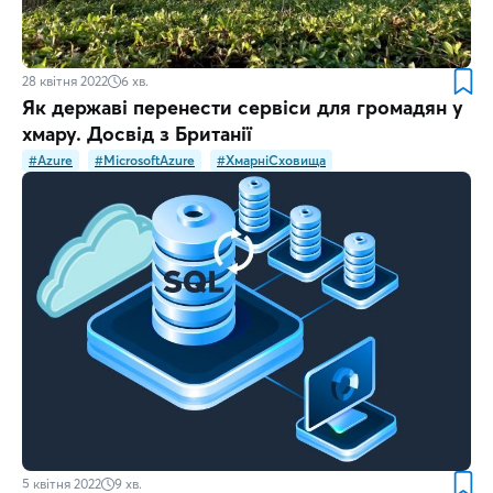
28 квітня 2022
6
хв.
Як державі перенести сервіси для громадян у
хмару. Досвід з Британії
#Azure
#MicrosoftAzure
#ХмарніСховища
5 квітня 2022
9
хв.