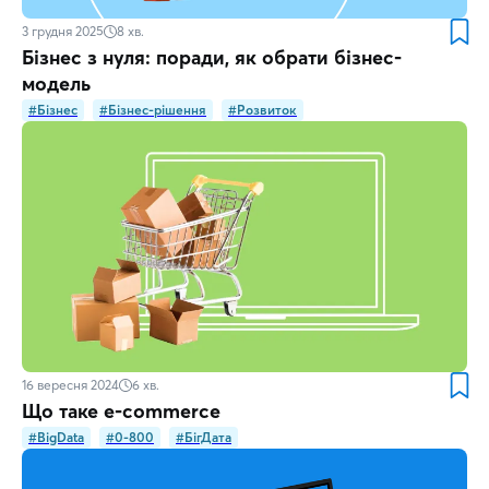
3 грудня 2025
8
хв.
Бізнес з нуля: поради, як обрати бізнес-
модель
#Бізнес
#Бізнес-рішення
#Розвиток
16 вересня 2024
6
хв.
Що таке e-commerce
#BigData
#0-800
#БігДата