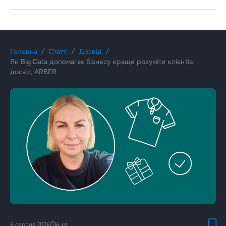
Головна
Статті
Досвід
Як Big Data допомагає бізнесу краще розуміти клієнтів:
досвід ARBER
6 серпня 2026
6
хв.