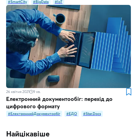
#SmartCity
#BigData
#IoT
26 квітня 2021
9
хв.
Електронний документообіг: перехід до
цифрового формату
#ЕлектроннийДокументообіг
#ЕДО
#Star.Docs
Найцікавіше