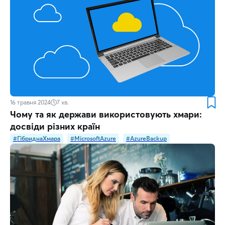
16 травня 2024
7
хв.
Чому та як держави використовують хмари:
досвіди різних країн
#ГібриднаХмара
#MicrosoftAzure
#AzureBackup