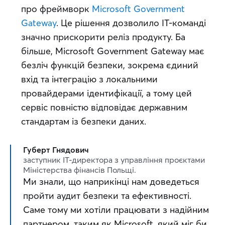
про фреймворк 
Microsoft Government 
Gateway
. Це рішення дозволило ІТ-команді 
значно прискорити реліз продукту. Ба 
більше, Microsoft Government Gateway має 
безліч функцій безпеки, зокрема єдиний 
вхід та інтеграцію з локальними 
провайдерами ідентифікації, а тому цей 
сервіс повністю відповідає державним 
стандартам із безпеки даних.
Губерт Гнядович
заступник ІТ-директора з управління проєктами
Міністерства фінансів Польщі.
Ми знали, що наприкінці нам доведеться 
пройти аудит безпеки та ефективності. 
Саме тому ми хотіли працювати з надійним 
партнером, таким як Microsoft, який міг би 