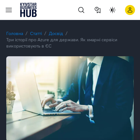
Три історії про Azure для держави. Як хмарні сервіси викор
Головна
Статті
Досвід
Три історії про Azure для держави. Як хмарні сервіси
використовують в ЄС