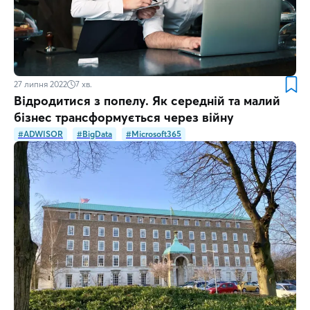
27 липня 2022
7
хв.
Відродитися з попелу. Як середній та малий
бізнес трансформується через війну
#ADWISOR
#BigData
#Microsoft365