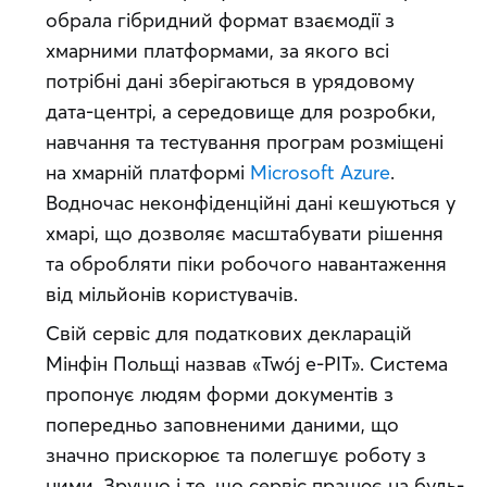
обрала гібридний формат взаємодії з 
хмарними платформами, за якого всі 
потрібні дані зберігаються в урядовому 
дата-центрі, а середовище для розробки, 
навчання та тестування програм розміщені 
на хмарній платформі 
Microsoft Azure
. 
Водночас неконфіденційні дані кешуються у 
хмарі, що дозволяє масштабувати рішення 
та обробляти піки робочого навантаження 
від мільйонів користувачів.
Свій сервіс для податкових декларацій 
Мінфін Польщі назвав «Twój e-PIT». Система 
пропонує людям форми документів з 
попередньо заповненими даними, що 
значно прискорює та полегшує роботу з 
ними. Зручно і те, що сервіс працює на будь-