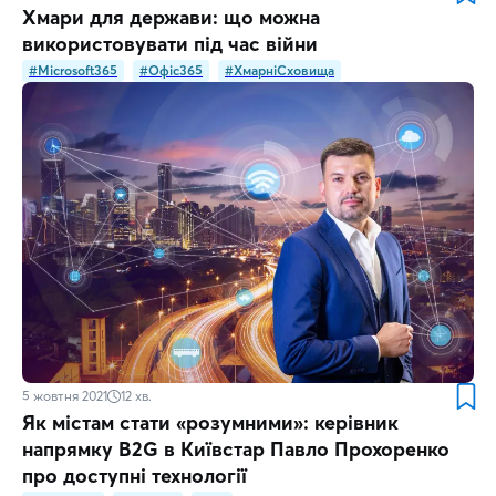
Хмари для держави: що можна
використовувати під час війни
#Microsoft365
#Офіс365
#ХмарніСховища
5 жовтня 2021
12
хв.
Як містам стати «розумними»: керівник
напрямку B2G в Київстар Павло Прохоренко
про доступні технології