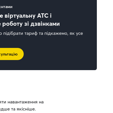
ієнтами
 віртуальну АТС і
 роботу зі дзвінками
підібрати тариф та підкажемо, як усе
сультацію
ти навантаження на 
дше та якісніше.