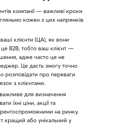
ентів компанії — важливі кроки 
гляньмо кожен з цих напрямків 
ваші клієнти (ЦА), як вони
це B2B, тобто ваш клієнт —
ішення, адже часто це не
еджер. Це дасть змогу точно
но розповідати про переваги
язок з клієнтами.
 важливе для визначення
ти їхні ціни, акції та
урентоспроможними на ринку.
кт кращий або унікальний у