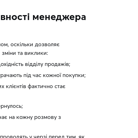
ивності менеджера
м, оскільки дозволяє 
 зміни та виклики:
хідність відділу продажів;
трачають під час кожної покупки;
х клієнтів фактично стає
ернулось;
чає на кожну розмову з
и проводять у черзі перед тим, як