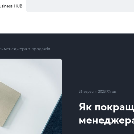
usiness HUB
ть менеджера з продажів
26 вересня 2023
5
хв.
Як покращ
менеджера