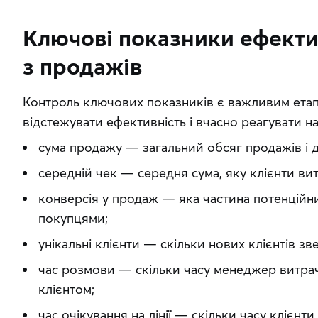
Ключові показники ефект
з продажів
Контроль ключових показників є важливим етапо
відстежувати ефективність і вчасно реагувати на
сума продажу — загальний обсяг продажів і до
середній чек — середня сума, яку клієнти ви
конверсія у продаж — яка частина потенційни
покупцями;
унікальні клієнти — скільки нових клієнтів зв
час розмови — скільки часу менеджер витра
клієнтом;
час очікування на лінії — скільки часу клієнт