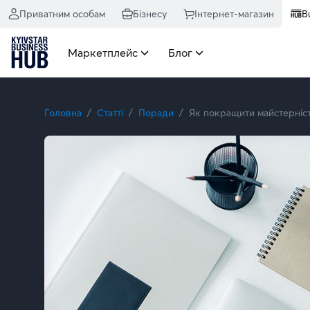
Приватним особам
Бізнесу
Інтернет-магазин
B
Маркетплейс
Блог
Головна
Статті
Поради
Як покращити майстерніс