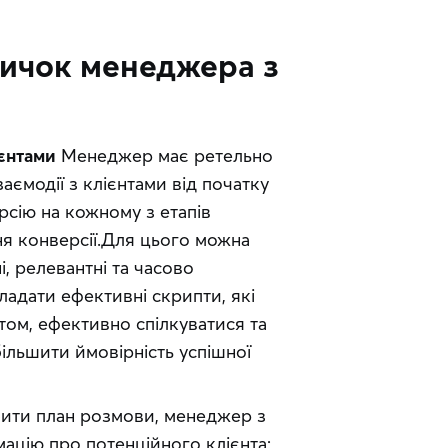
вичок менеджера з
ієнтами
Менеджер має ретельно
заємодії з клієнтами від початку
рсію на кожному з етапів
ня конверсії.Для цього можна
, релевантні та часово
ладати ефективні скрипти, які
том, ефективно спілкуватися та
ільшити ймовірність успішної
ити план розмови, менеджер з
ацію про потенційного клієнта: