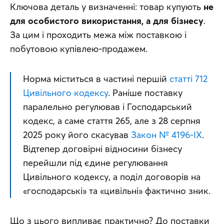
Ключова деталь у визначенні: товар купують 
не 
для особистого використання, а для бізнесу
. 
За цим і проходить межа між поставкою і 
побутовою купівлею-продажем.
Норма міститься в частині першій 
статті 712 
Цивільного кодексу
. Раніше поставку 
паралельно регулював і Господарський 
кодекс, а саме стаття 265, але з 28 серпня 
2025 року його скасував 
Закон № 4196-IX
. 
Відтепер договірні відносини бізнесу 
перейшли під єдине регулювання 
Цивільного кодексу, а поділ договорів на 
«господарські» та «цивільні» фактично зник.
Що з цього випливає практично? До поставки 