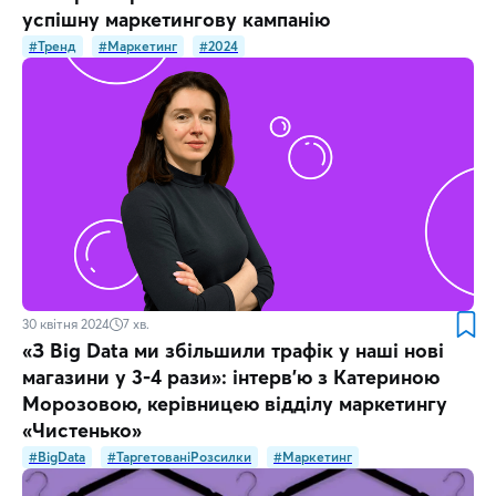
успішну маркетингову кампанію
#Тренд
#Маркетинг
#2024
30 квітня 2024
7
хв.
«З Big Data ми збільшили трафік у наші нові
магазини у 3-4 рази»: інтерв’ю з Катериною
Морозовою, керівницею відділу маркетингу
«Чистенько»
#BigData
#ТаргетованіРозсилки
#Маркетинг