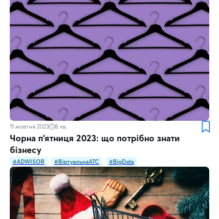
11 жовтня 2023
8
хв.
Чорна п’ятниця 2023: що потрібно знати
бізнесу
#ADWISOR
#ВіртуальнаATC
#BigData