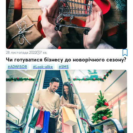
28 листопада 2022
7
хв.
Чи готуватися бізнесу до новорічного сезону?
#ADWISOR
#Look-alike
#SMS