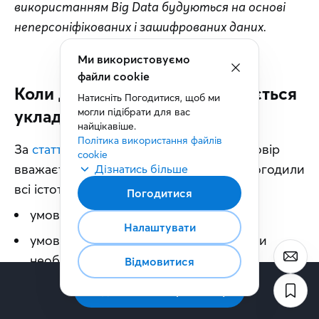
використанням Big Data будуються на основі 
неперсоніфікованих і зашифрованих даних.
Ми використовуємо
файли cookie
Коли договір поставки вважається
Натисніть Погодитися, щоб ми 
могли підібрати для вас 
укладеним
найцікавіше.
Політика використання файлів 
За 
статтею 638 Цивільного кодексу
 договір 
cookie
вважається укладеним, коли сторони погодили 
Дізнатись більше
всі істотні умови: 
Погодитися
умова про предмет договору;
Налаштувати
умови, які закон визначає як істотні чи
необхідні для цього виду договору;
Відмовитися
будь-які умови, щодо яких наполягає хоча б
Підписатись на розсилку
одна сторона.