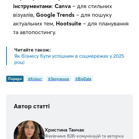
інструментами
:
Canva
– для стильних
візуалів,
Google Trends
– для пошуку
актуальних тем,
Hootsuite
– для планування
та автопостингу.
Читайте також:
Як бізнесу бути успішним в соцмережах у 2025
році
Поради
#Клієнт
#Залучення
#BigData
Автор статті
Христина Танчак
Фахівчиня В2В-комунікацій та авторка