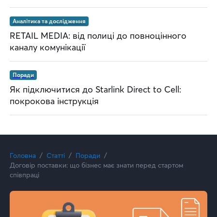
Аналітика та дослідження
RETAIL MEDIA: від полиці до повноцінного
каналу комунікації
Поради
Як підключитися до Starlink Direct to Cell:
покрокова інструкція
Головна
Статті
Поради
Договір поставки: що бізнес має знати перед стартом
співпраці