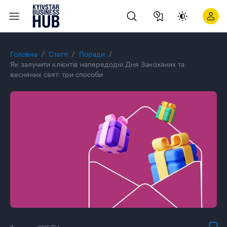
Як залучити клієнтів напередодні Дня Закоханих та Весняних
Головна
Статті
Поради
Як залучити клієнтів напередодні Дня Закоханих та
весняних свят: три способи