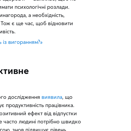
мати психологічні розлади. 
нагорода, а необхідність, 
 Тож є ще час, щоб відновити 
вість.
 із вигоранням?»
ктивне
ого дослідження 
виявила
, що 
є продуктивність працівника. 
зитивний ефект від відпустки 
е часто людині потрібно швидко 
гою, знов підвищує рівень 