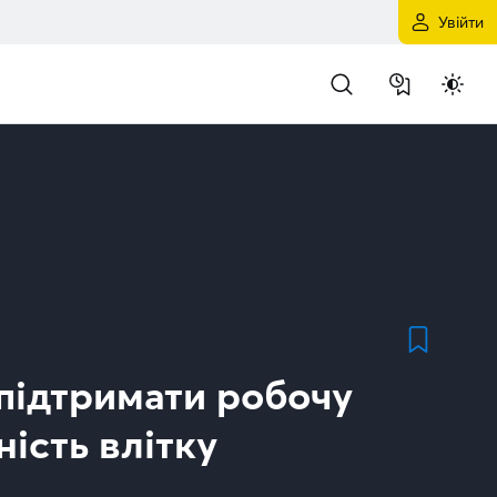
Увійти
 підтримати робочу
ість влітку