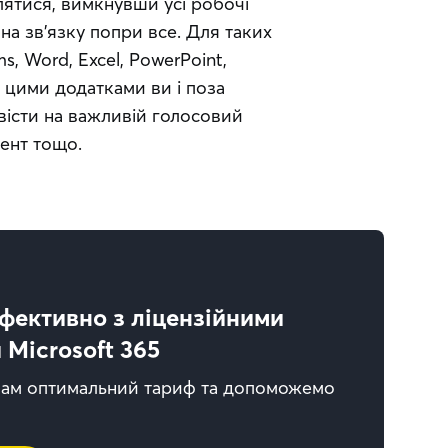
тися, вимкнувши усі робочі 
на зв’язку попри все. Для таких 
ms, Word, Excel, PowerPoint, 
 цими додатками ви і поза 
істи на важливій голосовий 
мент тощо.
фективно з ліцензійними
Microsoft 365
вам оптимальний тариф та допоможемо