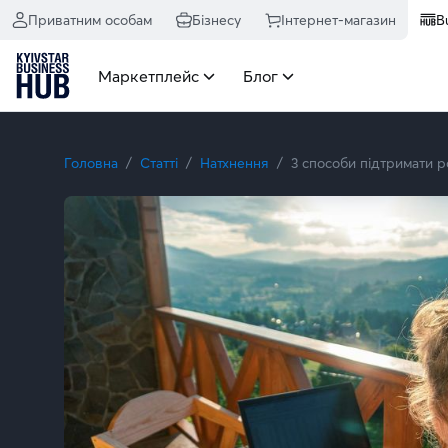
Приватним особам
Бізнесу
Інтернет-магазин
B
Маркетплейс
Блог
Головна
Статті
Натхнення
3 способи підтримати р