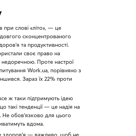
у
при слові «літо», — це 
я довгого сконцентрованого 
оров’я та продуктивності. 
ористали своє право на 
и недоречною. Проте настрої 
питування Work.ua, порівняно з 
ншився. Зараз їх 22% проти 
се ж таки підтримують ідею 
о такі тенденції — це надія на 
. Не обов’язково для цього 
иватимуть вдома.
е здоров’я — важливо, щоб не 