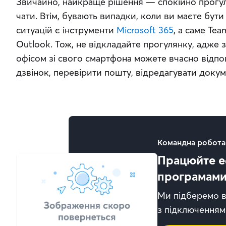
Звичайно, найкраще рішення — спокійно прогуля
чати. Втім, бувають випадки, коли ви маєте бути 
ситуацій є інструменти 
Microsoft 365
, а саме Tea
Outlook. Тож, не відкладайте прогулянку, адже з
офісом зі свого смартфона можете вчасно відпов
дзвінок, перевірити пошту, відредагувати доку
Командна робота
Працюйте е
програмами 
Ми підберемо 
з підключенням