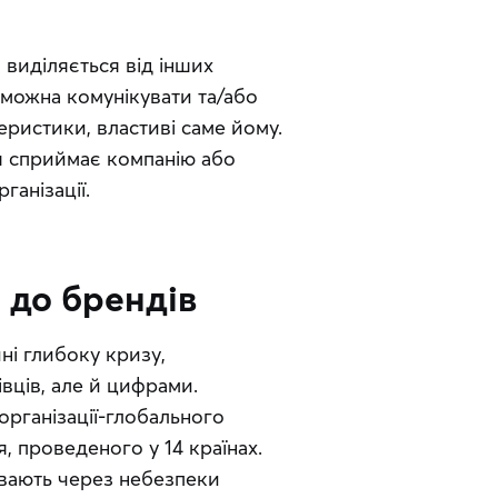
виділяється від інших 
 можна комунікувати та/або 
ристики, властиві саме йому. 
я сприймає компанію або 
ганізації.
 до брендів
і глибоку кризу, 
ців, але й цифрами. 
 організації-глобального 
, проведеного у 14 країнах. 
вають через небезпеки 