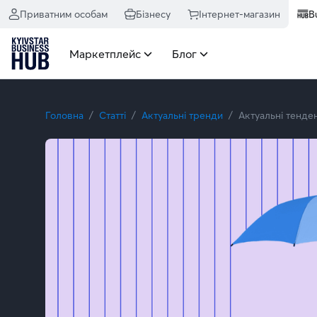
Приватним особам
Бізнесу
Інтернет-магазин
B
Маркетплейс
Блог
Головна
Статті
Актуальні тренди
Актуальні тенден