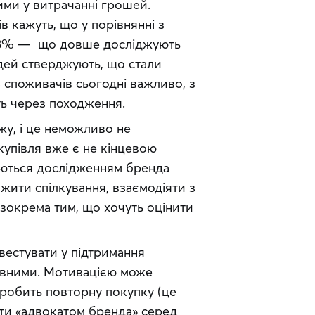
ми у витрачанні грошей. 
 кажуть, що у порівнянні з 
58% —  що довше досліджують 
дей стверджують, що стали 
споживачів сьогодні важливо, з 
ять через походження.
жу, і це неможливо не 
упівля вже є не кінцевою 
ються дослідженням бренда 
жити спілкування, взаємодіяти з 
зокрема тим, що хочуть оцінити 
вестувати у підтримання 
аявними. Мотивацією може 
зробить повторну покупку (це 
ати «адвокатом бренда» серед 