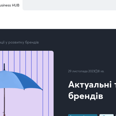
usiness HUB
ції у розвитку брендів
29 листопада 2023
8
хв.
Актуальні 
брендів