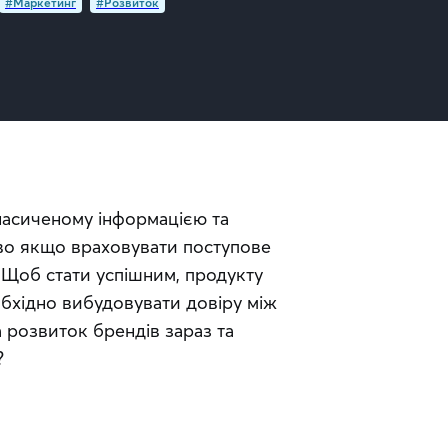
#Маркетинг
#Розвиток
насиченому інформацією та 
во якщо враховувати поступове 
 Щоб стати успішним, продукту 
хідно вибудовувати довіру між 
 розвиток брендів зараз та 
?