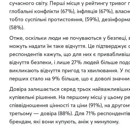
сучасного світу. Перші місця у рейтингу тривог п
глобальні конфлікти (67%), інфляція (67%), власн
тобто суспільні протистояння, (59%), дезінформа
(58%).
Отже, оскільки люди не почуваються у безпеці, во
можуть надати їм таке відчуття. Це підтверджує
респондентів кажуть, що для них є привабливіш
відчуття безпеки, і лише 27% людей більше под
викликають відчуття пригод та хвилювання. У пор
перших стало на 9% більше, що є доволі значни
Довіра залишається серед трьох найважливіших 
купівельні рішення. На першому місці у цьому р
співвідношення цінності та ціни (91%), на другом
третьому — довіра (88%). Для 71% респондентів 
брендам, які вони купують, аніж у минулому.