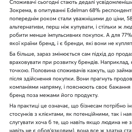
Споживачі сьогодні стають дедалі усвідомленіши
Зокрема, в опитуванні Edelman 68% респондентів
попереднім роком стали уважнішими до ціни, 
альтернативи, перш ніж купувати, і стільки ж лю
робити менше імпульсивних покупок. А для 77% 
якої країни бренд, і є бренди, які вони не купл
Ба більше, зараз змінюється сам підхід до прода
враховувати при розвитку брендів. Наприклад, к
точкою. Половина споживачів кажуть, що займа
після здійснення покупки. Вони прагнуть продов
компаніями напряму, і пояснюють своє бажання 
бренд поза межами його продукту.
На практиці це означає, що бізнесам потрібно ін
стосунків з клієнтами, як потенційними, так і н
слугувати хоча б те, що навіть якщо людина не 
навіть не є обов’язковим), вона все ж здатна ст