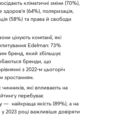
осідають кліматичні зміни (70%), 
е здоров’я (64%), поляризація, 
ція (58%) та права й свободи 
ни цінують компанії, які 
 опитування Edelman: 73% 
им бренд, який збільшує 
обаються бренди, що 
івнянні з 2022-м цьогоріч 
м зростанням.
чинників, які впливають на 
ейтингу перебуває 
у —  найкраща якість (89%), а на 
у 2023 році важливіше довіряти 