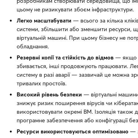
розробникам створювати середовища, що іміт
цьому не ризикувати збоєм інфраструктури.
Легко масштабувати
— всього за кілька клік
системи, збільшити або зменшити ресурси, щ
віртуальній машині. При цьому бізнесу не пот
обладнання.
Резервні копії та стійкість до відмов
— якщо о
збивається, інші продовжують працювати. Лег
систему в разі аварії — зазвичай це можна зр
тривалих простоїв.
Високий рівень безпеки
— віртуальні машини
знижує ризик поширення вірусів чи кібератак.
використовувати окремі ВМ. Ізоляція також 
програмне забезпечення або конфігурації бе
Ресурси використовуються оптимізовано
— з