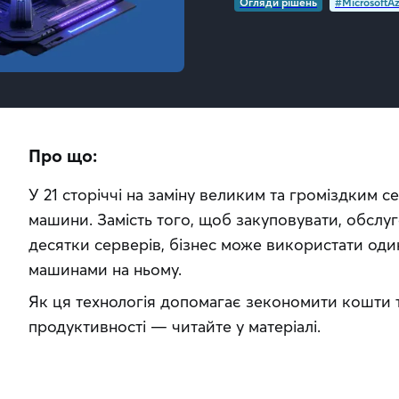
Огляди рішень
#MicrosoftA
Про що:
У 21 сторіччі на заміну великим та громіздким с
машини. Замість того, щоб закуповувати, обслуг
десятки серверів, бізнес може використати один
машинами на ньому. 
Як ця технологія допомагає зекономити кошти т
продуктивності — читайте у матеріалі.