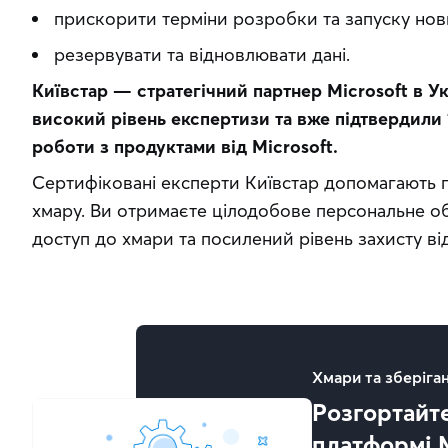
прискорити терміни розробки та запуску нови
резервувати та відновлювати дані.
Київстар — стратегічний партнер Microsoft в Укр
високий рівень експертизи та вже підтвердили 
роботи з продуктами від Microsoft.
Сертифіковані експерти Київстар допомагають п
хмару. Ви отримаєте цілодобове персональне о
доступ до хмари та посилений рівень захисту від
Хмари та зберіга
Розгортайте
платформі M