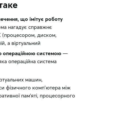
таке
чення, що імітує роботу 
ема нагадує справжнє 
 (процесором, диском, 
й, а віртуальний
ою операційною системою
 — 
яка операційна система 
ртуальних машин, 
рси фізичного комп’ютера між 
тивної пам’яті, процесорного 