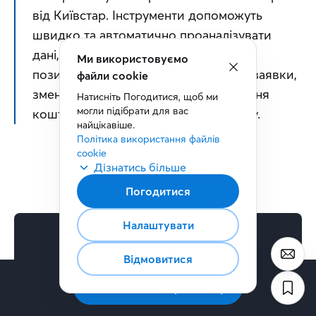
від Київстар. Інструменти допоможуть 
швидко та автоматично проаналізувати 
дані, виявити неблагонадійних 
Ми використовуємо
позичальників ще на етапі розгляду заявки, 
файли cookie
зменшити ризики через неповернення 
Натисніть Погодитися, щоб ми 
могли підібрати для вас 
коштів та розширити клієнтську базу.
найцікавіше.
Політика використання файлів 
cookie
Дізнатись більше
Погодитися
Налаштувати
Відмовитися
Галузеві рішення
Підключайте фінансовий скоринг і
Підписатись на розсилку
перевіряйте надійність клієнтів