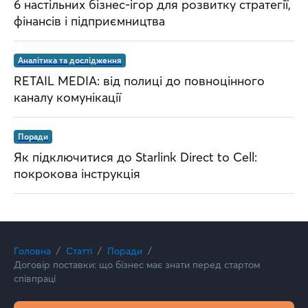
6 настільних бізнес-ігор для розвитку стратегії,
фінансів і підприємництва
Аналітика та дослідження
RETAIL MEDIA: від полиці до повноцінного
каналу комунікації
Поради
Як підключитися до Starlink Direct to Cell:
покрокова інструкція
Головна
Статті
Поради
Договір поставки: що бізнес має знати перед стартом
співпраці