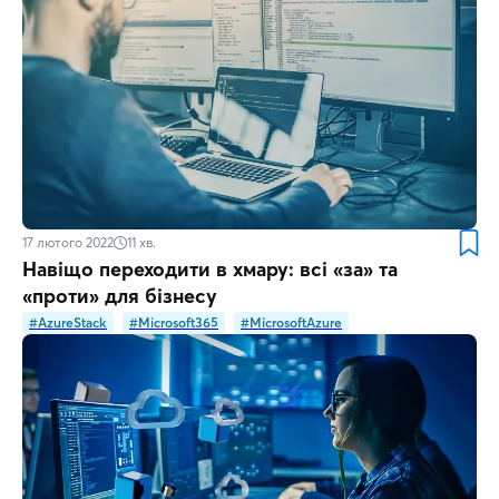
17 лютого 2022
11
хв.
Навіщо переходити в хмару: всі «за» та
«проти» для бізнесу
#AzureStack
#Microsoft365
#MicrosoftAzure