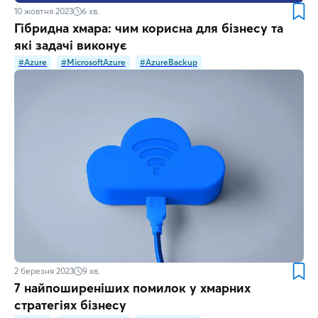
10 жовтня 2023
6
хв.
Гібридна хмара: чим корисна для бізнесу та
які задачі виконує
#Azure
#MicrosoftAzure
#AzureBackup
2 березня 2023
9
хв.
7 найпоширеніших помилок у хмарних
стратегіях бізнесу