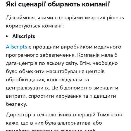
Які сценарії обирають компанії
Дізнаймося, якими сценаріями хмарних рішень 
користуються компанії:
Allscripts
Allscripts
 є провідним виробником медичного 
програмного забезпечення. Компанія мала 6 
дата-центрів по всьому світу. Втім, необхідно 
було обмежити масштабування центрів 
обробки даних, консолідувати та 
централізувати їх. Це б допомогло зменшити 
витрати, спростити керування та підвищити 
безпеку. 
Директор з технологічних операцій Томлінсон 
каже, що в них була альтернатива: або 
придбати сервери та сховище, щоб 