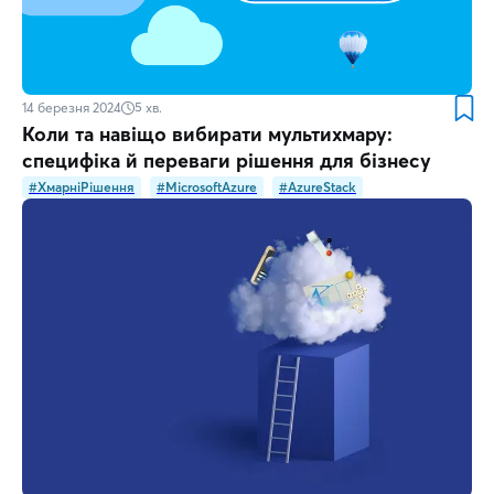
14 березня 2024
5
хв.
Коли та навіщо вибирати мультихмару:
специфіка й переваги рішення для бізнесу
#ХмарніРішення
#MicrosoftAzure
#AzureStack