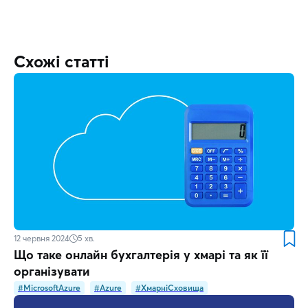
Схожі статті
12 червня 2024
5
хв.
Що таке онлайн бухгалтерія у хмарі та як її
організувати
#MicrosoftAzure
#Azure
#ХмарніСховища