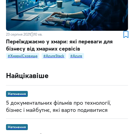
23 серпня 2021
10
хв.
Переїжджаємо у хмари: які переваги для
бізнесу від хмарних сервісів
#ХмарніСховища
#AzureStack
#Azure
Найцікавіше
Натхнення
5 документальних фільмів про технології,
бізнес і майбутнє, які варто подивитися
Натхнення