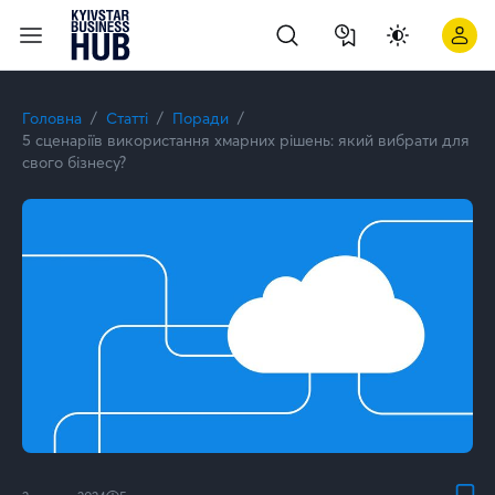
5 сценаріїв використання хмарних рішень: який вибрати для 
Головна
Статті
Поради
5 сценаріїв використання хмарних рішень: який вибрати для
свого бізнесу?