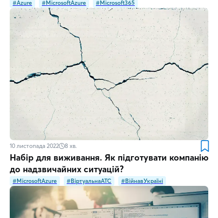
#Azure
#MicrosoftAzure
#Microsoft365
10 листопада 2022
8
хв.
Набір для виживання. Як підготувати компанію
до надзвичайних ситуацій?
#MicrosoftAzure
#ВіртуальнаATC
#ВійнавУкраїні