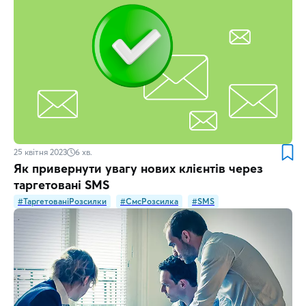
25 квітня 2023
6
хв.
Як привернути увагу нових клієнтів через
таргетовані SMS
#ТаргетованіРозсилки
#СмсРозсилка
#SMS