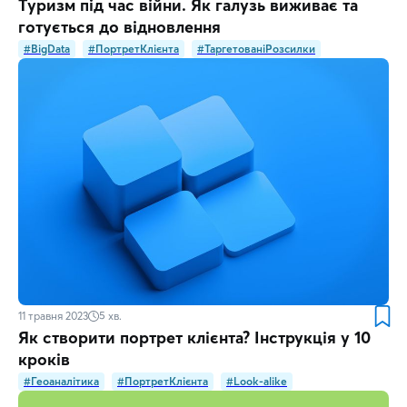
Туризм під час війни. Як галузь виживає та
готується до відновлення
#BigData
#ПортретКлієнта
#ТаргетованіРозсилки
11 травня 2023
5
хв.
Як створити портрет клієнта? Інструкція у 10
кроків
#Геоаналітика
#ПортретКлієнта
#Look-alike