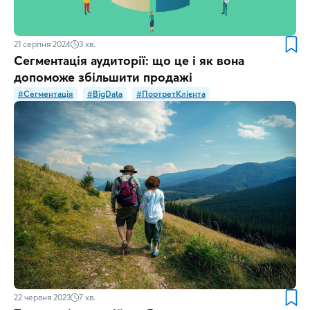
21 серпня 2024
3
хв.
Сегментація аудиторії: що це і як вона
допоможе збільшити продажі
#Сегментація
#BigData
#ПортретКлієнта
22 червня 2023
7
хв.