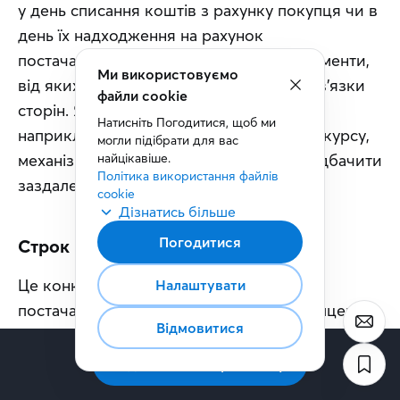
у день списання коштів з рахунку покупця чи в 
день їх надходження на рахунок 
постачальника. Це принципово різні моменти, 
Ми використовуємо
від яких можуть залежати права та обов'язки 
файли cookie
сторін. Якщо ціна може змінюватися, 
Натисніть Погодитися, щоб ми 
наприклад через коливання валютного курсу, 
могли підібрати для вас 
механізм її перегляду також варто передбачити 
найцікавіше.
Політика використання файлів 
заздалегідь. 
cookie
Дізнатись більше
Погодитися
Строк поставки товару
Це конкретна дата або період, у який 
Налаштувати
постачальник має передати товар покупцеві. 
Відмовитися
Також варто визначити, з якого моменту 
зобов'язання вважається виконаним: після 
Підписатись на розсилку
відвантаження товару чи коли покупець 