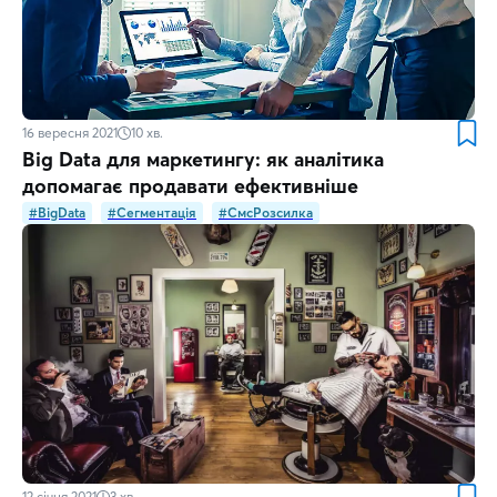
16 вересня 2021
10
хв.
Big Data для маркетингу: як аналітика
допомагає продавати ефективніше
#BigData
#Сегментація
#СмсРозсилка
12 січня 2021
3
хв.