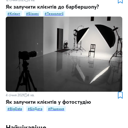
Як залучити клієнтів до барбершопу?
#Клієнт
#Бізнес
#Технології
4 січня 2021
4
хв.
Як залучити клієнтів у фотостудію
#BigData
#БігДата
#Рішення
Найцікавіше