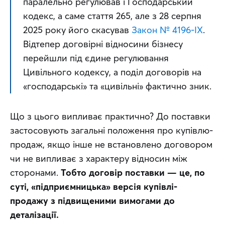
паралельно регулював і Господарський 
кодекс, а саме стаття 265, але з 28 серпня 
2025 року його скасував 
Закон № 4196-IX
. 
Відтепер договірні відносини бізнесу 
перейшли під єдине регулювання 
Цивільного кодексу, а поділ договорів на 
«господарські» та «цивільні» фактично зник.
Що з цього випливає практично? До поставки 
застосовують загальні положення про купівлю-
продаж, якщо інше не встановлено договором 
чи не випливає з характеру відносин між 
сторонами. 
Тобто договір поставки — це, по 
суті, «підприємницька» версія купівлі-
продажу з підвищеними вимогами до 
деталізації.