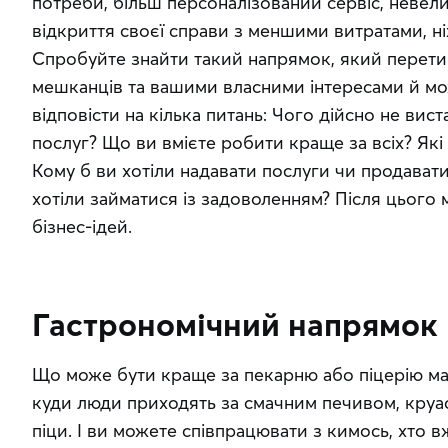
потреби, більш персоналізований сервіс, невели
відкриття своєї справи з меншими витратами, ні
Спробуйте знайти такий напрямок, який перетин
мешканців та вашими власними інтересами й мо
відповісти на кілька питань: Чого дійсно не вист
послуг? Що ви вмієте робити краще за всіх? Які 
Кому б ви хотіли надавати послуги чи продавати
хотіли займатися із задоволенням? Після цього
бізнес-ідей.
Гастрономічний напрямок
Що може бути краще за пекарню або піцерію мал
куди люди приходять за смачним печивом, круа
піци. І ви можете співпрацювати з кимось, хто в