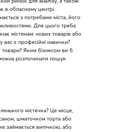
кий ринок для аналізу, а також 
ж в обласному центрі. 
ається з потребами міста, його 
жливостями. Для цього треба 
ачає містянам: нових товарів або 
у вас є професійні навички? 
 товари? Яким бізнесом ви б 
 можна розпочинати пошук 
енького містечка? Це місце, 
саном, шматочком торта або 
же займається випічкою, або 