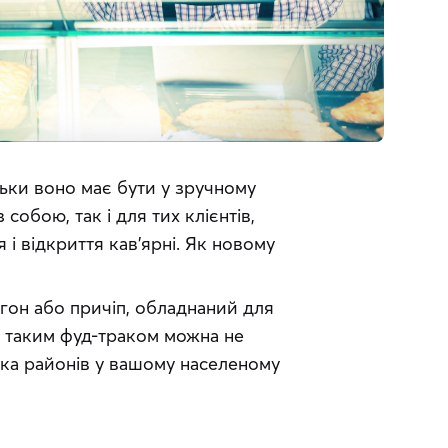
ьки воно має бути у зручному 
 собою, так і для тих клієнтів, 
 і відкриття кав’ярні. Як новому 
гон або причіп, обладнаний для 
 З таким фуд-траком можна не 
ька районів у вашому населеному 