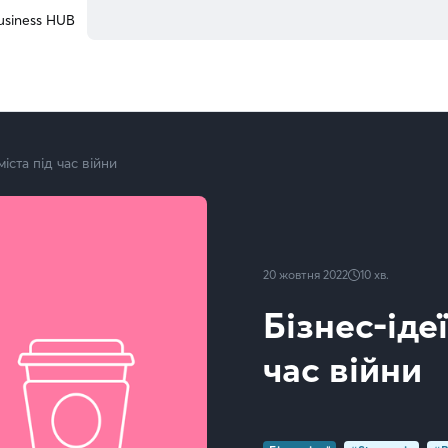
usiness HUB
іста під час війни
20 жовтня 2022
10
хв.
Бізнес-іде
час війни