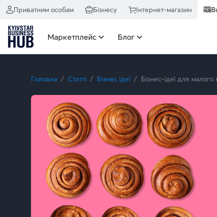
Приватним особам
Бізнесу
Інтернет-магазин
B
Маркетплейс
Блог
Головна
Статті
Бізнес ідеї
Бізнес-ідеї для малого м