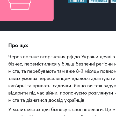
Бізнес ідеї
#Stoprussia
#В
Про що:
Через воєнне вторгнення рф до України деякі з 
бізнес, перемістилися у більш безпечні регіони н
міста, та перебувають там вже 8-й місяць повнома
таких умовах переселенцям вдалося адаптуватися
кав’ярні та приватні садочки. Якщо ви теж задум
відкрити під час війни, пропонуємо розглянути к
міста та дізнатися досвід українців.
У малих містах для бізнесу є свої переваги. Це м