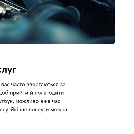
слуг
вас часто звертаються за 
 щоб прийти й полагодити 
тбук, можливо вже час 
су. Які ще послуги можна 