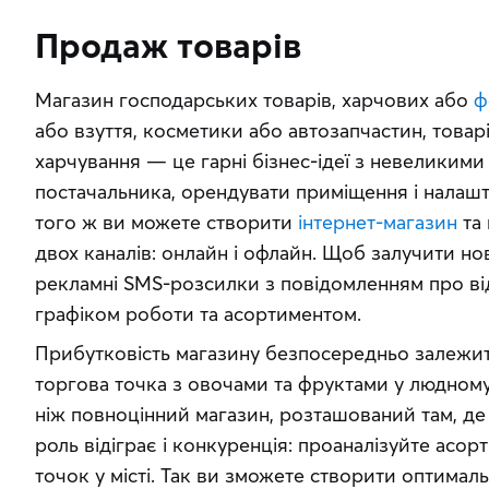
Продаж товарів
Магазин господарських товарів, харчових або 
ф
або взуття, косметики або автозапчастин, товар
харчування — це гарні бізнес-ідеї з невеликими
постачальника, орендувати приміщення і налаштув
того ж ви можете створити 
інтернет-магазин
 та
двох каналів: онлайн і офлайн. Щоб залучити нов
рекламні SMS-розсилки з повідомленням про від
графіком роботи та асортиментом.
Прибутковість магазину безпосередньо залежить
торгова точка з овочами та фруктами у людному
ніж повноцінний магазин, розташований там, де 
роль відіграє і конкуренція: проаналізуйте асор
точок у місті. Так ви зможете створити оптималь