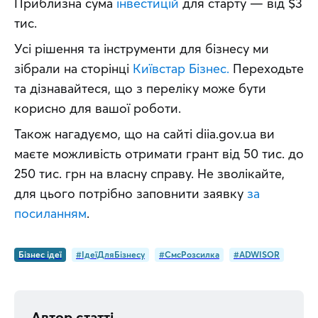
Приблизна сума 
інвестицій
 для старту — від $3 
тис.
Усі рішення та інструменти для бізнесу ми 
зібрали на сторінці 
Київстар Бізнес.
 Переходьте 
та дізнавайтеся, що з переліку може бути 
корисно для вашої роботи.
Також нагадуємо, що на сайті diia.gov.ua ви 
маєте можливість отримати грант від 50 тис. до 
250 тис. грн на власну справу. Не зволікайте, 
для цього потрібно заповнити заявку 
за 
посиланням
.
Бізнес ідеї
#ІдеїДляБізнесу
#СмсРозсилка
#ADWISOR
Автор статті