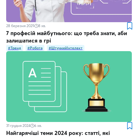
28 березня 2025
8
хв.
7 професій майбутнього: що треба знати, аби
залишатися в грі
#Тренд
#Робота
#ШтучнийІнтелект
31 грудня 2024
6
хв.
Найгарячіші теми 2024 року: статті, які