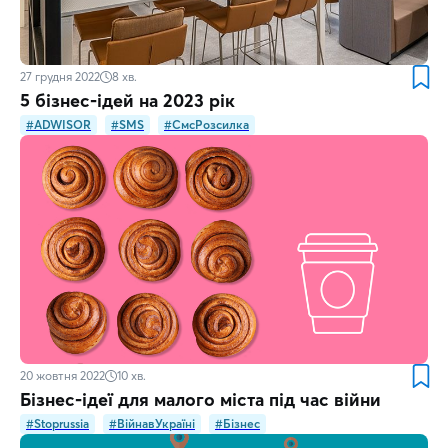
27 грудня 2022
8
хв.
5 бізнес-ідей на 2023 рік
#ADWISOR
#SMS
#СмсРозсилка
20 жовтня 2022
10
хв.
Бізнес-ідеї для малого міста під час війни
#Stoprussia
#ВійнавУкраїні
#Бізнес