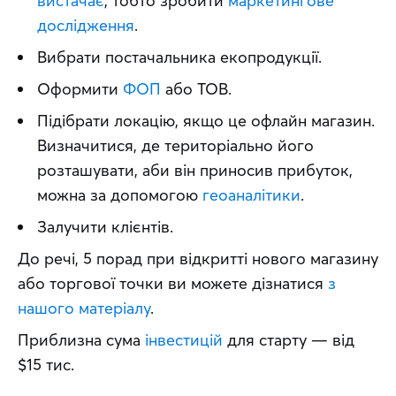
вистачає
, тобто зробити
маркетингове
дослідження
.
Вибрати постачальника екопродукції.
Оформити
ФОП
або ТОВ.
Підібрати локацію, якщо це офлайн магазин.
Визначитися, де територіально його
розташувати, аби він приносив прибуток,
можна за допомогою
геоаналітики
.
Залучити клієнтів.
До речі, 5 порад при відкритті нового магазину 
або торгової точки ви можете дізнатися 
з 
нашого матеріалу
.
Приблизна сума 
інвестицій
 для старту — від 
$15 тис.