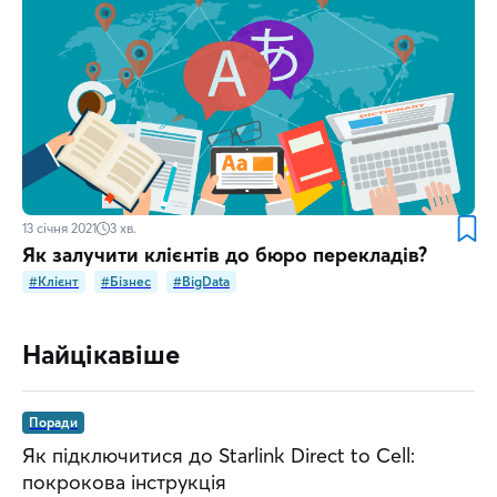
13 січня 2021
3
хв.
Як залучити клієнтів до бюро перекладів?
#Клієнт
#Бізнес
#BigData
Найцікавіше
Поради
Як підключитися до Starlink Direct to Cell:
покрокова інструкція