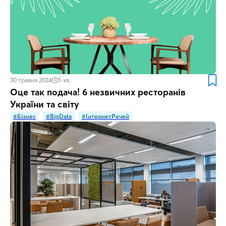
30 травня 2024
5
хв.
Оце так подача! 6 незвичних ресторанів
України та світу
#Бізнес
#BigData
#ІнтернетРечей