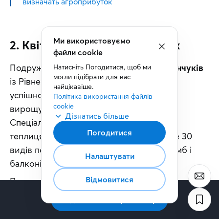
визначать агроприбуток
2. Квітковий бізнес у теплицях
Подружжя 
Олександра та Оксани Семенчуків
із Рівненщини вже понад десять років 
успішно 
розвиває
 бізнес на 
вирощуванні 
декоративних квітів
. 
Спеціалізуються на вирощуванні квітів у 
теплицях, пропонуючи покупцям більше 30 
видів популярних рослин для садів, клумб і 
балконів.
Першу теплицю сім’я збудувала як розсадник 
із системою опалення. Там починається цикл 
вирощування майбутньої продукції. Для 