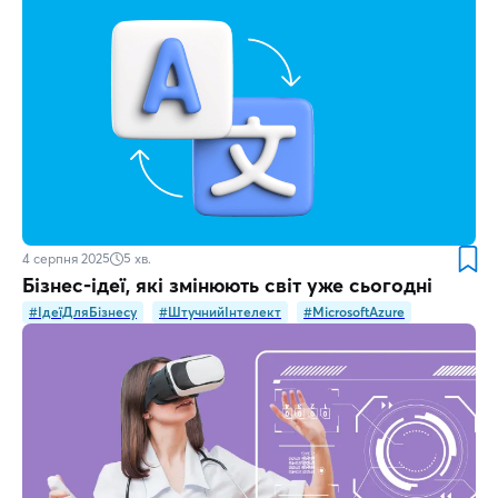
4 серпня 2025
5
хв.
Бізнес-ідеї, які змінюють світ уже сьогодні
#ІдеїДляБізнесу
#ШтучнийІнтелект
#MicrosoftAzure