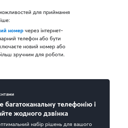
 можливостей для приймання 
іше: 
ний номер
через інтернет-
онарний телефон або бути
ідключаєте новий номер або
 більш зручним для роботи.
ієнтами
е багатоканальну телефонію і
айте жодного дзвінка
птимальний набір рішень для вашого