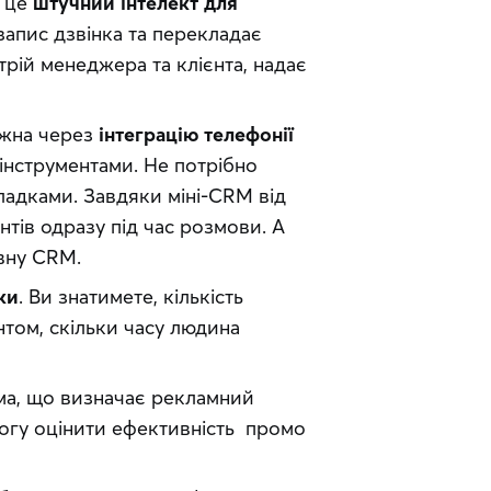
— це
штучний інтелект для
запис дзвінка та перекладає
трій менеджера та клієнта, надає
ожна через
інтеграцію телефонії
інструментами. Не потрібно
адками. Завдяки міні-CRM від
нтів одразу під час розмови. А
овну CRM.
ки
. Ви знатимете, кількість
єнтом, скільки часу людина
а, що визначає рекламний
змогу оцінити ефективність промо