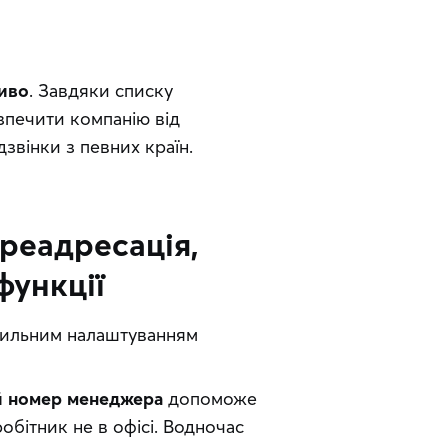
ливо
. Завдяки списку
зпечити компанію від
звінки з певних країн.
ереадресація,
функції
вильним налаштуванням 
ий номер менеджера
допоможе
обітник не в офісі. Водночас