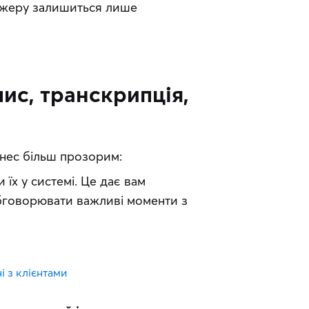
джеру залишиться лише
пис, транскрипція,
нес більш прозорим: 
и їх у системі. Це дає вам
обговорювати важливі моменти з
і з клієнтами