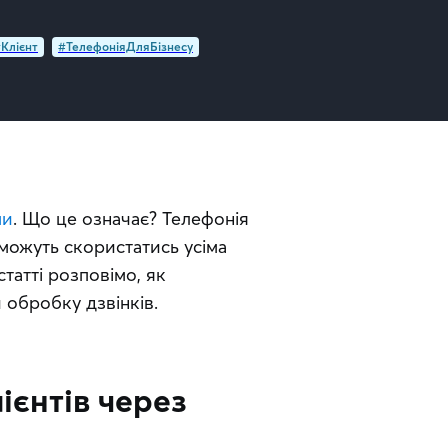
Клієнт
#ТелефоніяДляБізнесу
ми
. Що це означає? Телефонія 
можуть скористатись усіма 
татті розповімо, як 
обробку дзвінків.
ієнтів через