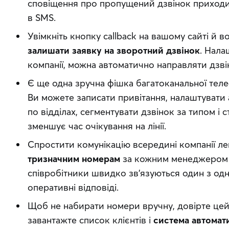
сповіщення про пропущений дзвінок приходи
в SMS.
Увімкніть кнопку callback на вашому сайті й в
залишати заявку на зворотний дзвінок
. Нала
компанії, можна автоматично направляти дзві
Є ще одна зручна фішка багатоканальної тел
Ви можете записати привітання, налаштувати
по відділах, сегментувати дзвінок за типом і 
зменшує час очікування на лінії.
Спростити комунікацію всередині компанії л
тризначним номерам
за кожним менеджером ч
співробітники швидко зв’язуються один з одн
оперативні відповіді.
Щоб не набирати номери вручну, довірте цей 
завантажте список клієнтів і
система автомат