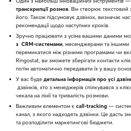
Один з найбільш інноваційних інструментів 
транскрипції розмов
. Він створює текстовий 
його. Також підсумовує дзвінок, визначає нас
рекомендації щодо наступних кроків.
Зручно працювати з усіма вашими даними м
з CRM-системами
, месенджерами та іншими 
перемикатися між різними програмами чи вкл
Ringostat, ви зможете зберігати контакти кліє
потім автоматично передавати їх у вашу осн
У вас буде
детальна інформація про усі дзвін
дзвінків, хто з менеджерів спілкувався з клі
чекала на лінії та тривалість розмови.
Важливим елементом є
call-tracking
— систем
канал, з якого надходять дзвінки. Це дасть 
та розподілити маркетингові бюджети.