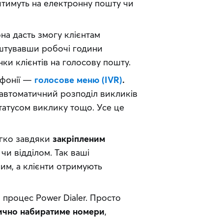
тимуть на електронну пошту чи
она дасть змогу клієнтам
штувавши робочі години
нки клієнтів на голосову пошту.
ефонії —
голосове меню (IVR)
.
 автоматичний розподіл викликів
статусом виклику тощо. Усе це
егко завдяки
закріпленим
и відділом. Так ваші
им, а клієнти отримують
процес Power Dialer. Просто
ично набиратиме номери
,