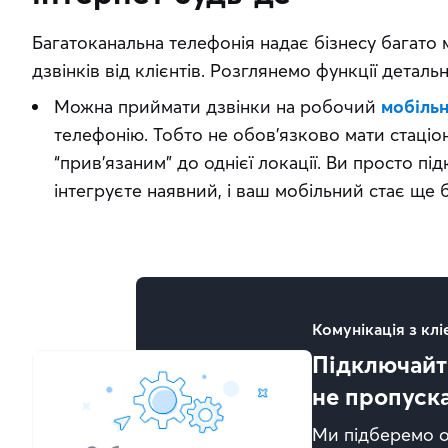
Багатоканальна телефонія надає бізнесу багато
дзвінків від клієнтів. Розглянемо функції детальн
Можна приймати дзвінки на робочий
мобіль
телефонію. Тобто не обов’язково мати стаці
“прив’язаним” до однієї локації. Ви просто п
інтегруєте наявний, і ваш мобільний стає ще
Комунікація з кл
Підключайт
не пропуск
Ми підберемо о