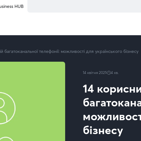
usiness HUB
й багатоканальної телефонії: можливості для українського бізнесу
14 квітня 2025
4
хв.
14 корисн
багатокана
можливост
бізнесу