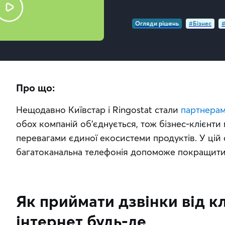
Огляди рішень
#Бізнес
#
Про що:
Нещодавно Київстар і Ringostat стали 
партнера
обох компаній об'єднується, тож бізнес-клієнти 
перевагами єдиної екосистеми продуктів. У цій с
багатоканальна телефонія допоможе покращити 
Як приймати дзвінки від кл
інтернет будь-де