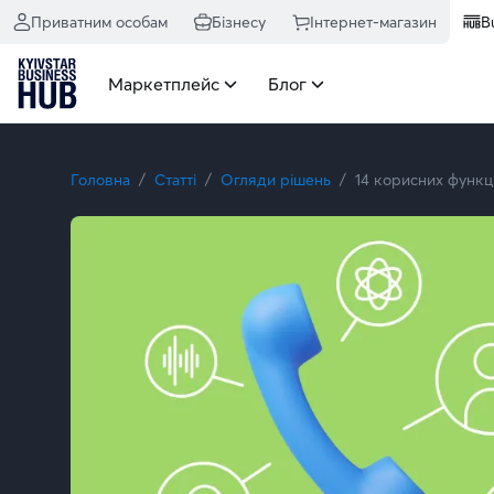
Приватним особам
Бізнесу
Інтернет-магазин
B
Маркетплейс
Блог
Головна
Статті
Огляди рішень
14 корисних функці